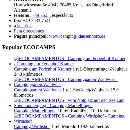
Hornwiesenstraße 40/42
78465
Konstanz-Dingelsdorf
Alemania
teléfono:
+49 753...
espectáculo
fax:
+49 7533 7541
a la tarjeta
Para direcciones
Página principal:
www.camping-klausenhorn.de
Popular ECOCAMPS
Camping am Ferienhof Kramer
1 ref.
Oberteuringen-Neuhaus
24.3 kilómetros
Campinggarten Wahlwies
1 ref.
Stockach-Wahlwies
15.0
kilómetros
Camping Markelfingen
10 ref.
Radolfzell
10.9 kilómetros
Camping Wirthshof
1 ref.
Markdorf
19.9 kilómetros