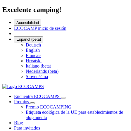
Excelente camping!
Accesibilidad
ECOCAMP inicio de sesión
Español (beta)
Deutsch
English
Français
Hrvatski
Italiano (beta)
Nederlands (beta)
Slovenščina
Encuentra ECOCAMPS
Premios
Premio ECOCAMPING
Etiqueta ecológica de la UE para establecimientos de
alojamiento
Blog
Para invitados