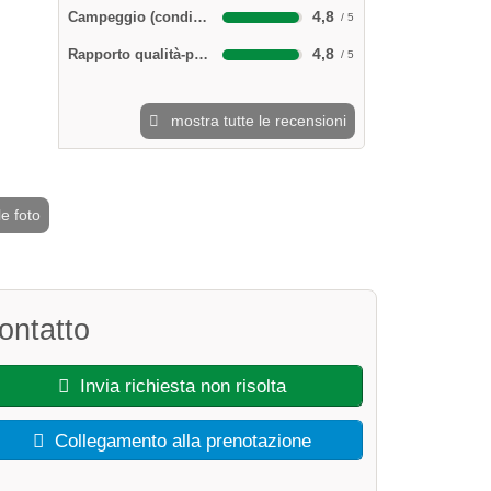
4,8
Campeggio (condizioni e pulizia)
4,8
Rapporto qualità-prezzo
mostra tutte le recensioni
le foto
2 / 4
ontatto
Invia richiesta non risolta
Collegamento alla prenotazione