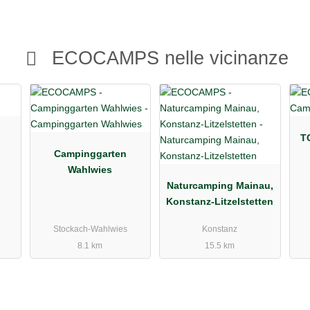
ECOCAMPS nelle vicinanze
T
Campinggarten
Wahlwies
Naturcamping Mainau,
Konstanz-Litzelstetten
Stockach-Wahlwies
Konstanz
8.1 km
15.5 km