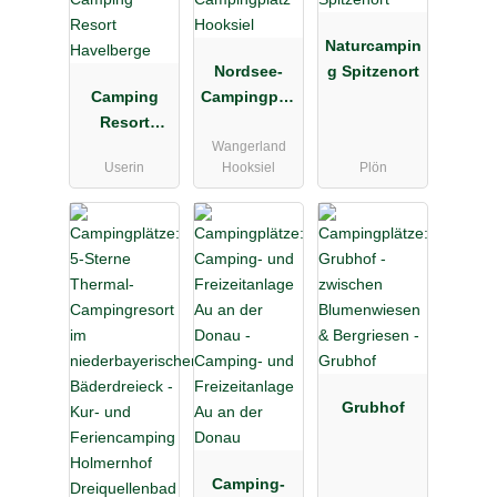
Naturcampin
Nordsee-
g Spitzenort
Camping
Campingplat
Resort
z Hooksiel
Wangerland
Havelberge
Userin
Hooksiel
Plön
Grubhof
Camping-