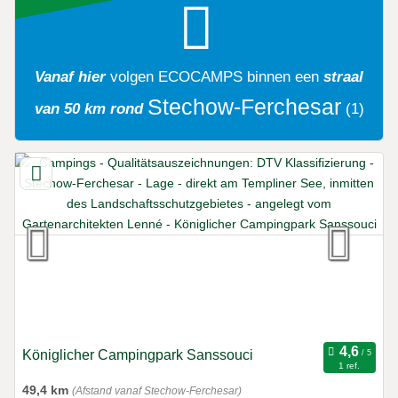
Vanaf hier
volgen
ECOCAMPS
binnen een
straal
Stechow-Ferchesar
van 50 km rond
(1)
Königlicher Campingpark Sanssouci
1 ref.
49,4 km
(Afstand vanaf Stechow-Ferchesar)