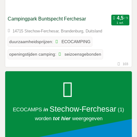
Campingpark Buntspecht Ferchesar
1 ref.
14715 Stechow-Ferchesar, Brandenburg, Duitsland
ECOCAMPING
duurzaamheidsprijzen:
seizoensgebonden
openingstijden camping:
103
Stechow-Ferchesar
ECOCAMPS
in
(1)
worden
tot hier
weergegeven