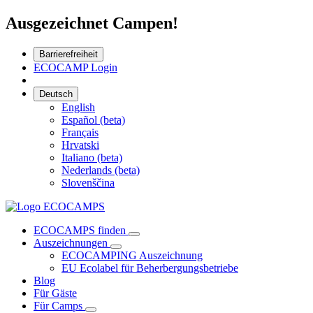
Ausgezeichnet Campen!
Barrierefreiheit
ECOCAMP Login
Deutsch
English
Español (beta)
Français
Hrvatski
Italiano (beta)
Nederlands (beta)
Slovenščina
ECOCAMPS finden
Auszeichnungen
ECOCAMPING Auszeichnung
EU Ecolabel für Beherbergungsbetriebe
Blog
Für Gäste
Für Camps