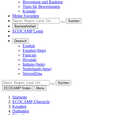
Bewertung und Ranking
Tipps für Bewertungen
Kontakt
Meine Favoriten
Suchen
Barrierefreiheit
ECOCAMP Login
Deutsch
English
Español (beta)
Français
Hrvatski
Italiano (beta)
Nederlands (beta)
Slovenščina
Suchen
ECOCAMP finden
Menu
Startseite
ECOCAMP-Übersicht
Kroatien
Dalmatien