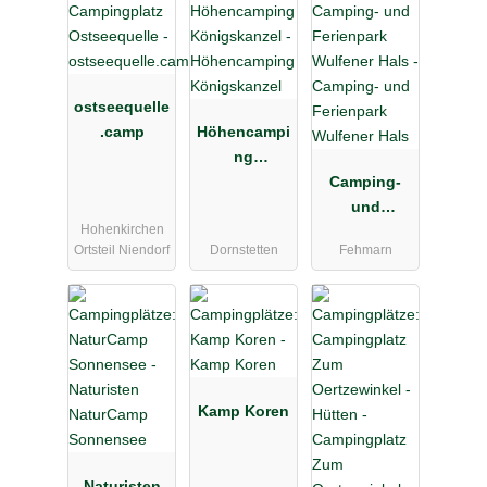
ostseequelle
.camp
Höhencampi
ng
Königskanz
Camping-
el
und
Hohenkirchen
Ferienpark
Ortsteil Niendorf
Dornstetten
Fehmarn
Wulfener
Hals
Kamp Koren
Naturisten