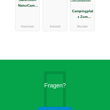
NaturCamp
Sonnensee
Campingplat
z Zum
Oertzewinkel
Hannover
Kobarid
Munster
Fragen?