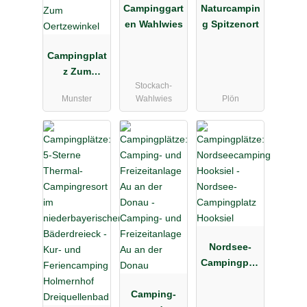
Campinggart
Naturcampin
en Wahlwies
g Spitzenort
Campingplat
z Zum
Stockach-
Oertzewinkel
Munster
Wahlwies
Plön
Nordsee-
Campingplat
z Hooksiel
Camping-