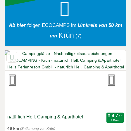
Ab hier
folgen
ECOCAMPS
im
Umkreis von 50 km
Krün
um
(7)
natürlich Hell. Camping & Aparthotel
1 Bew.
46 km
(Entfernung von Krün)