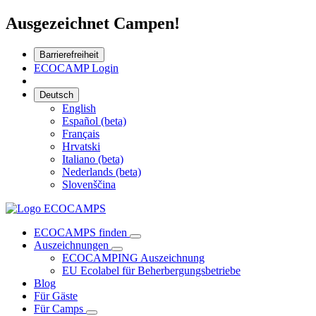
Ausgezeichnet Campen!
Barrierefreiheit
ECOCAMP Login
Deutsch
English
Español (beta)
Français
Hrvatski
Italiano (beta)
Nederlands (beta)
Slovenščina
ECOCAMPS finden
Auszeichnungen
ECOCAMPING Auszeichnung
EU Ecolabel für Beherbergungsbetriebe
Blog
Für Gäste
Für Camps