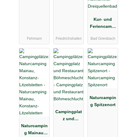
Kur- und
Feriencampi
ng
Fehmarn
Friedrichshafen
Bad Griesbach
Holmernhof
Dreiquellenb
ad
Naturcampin
g Spitzenort
Campingplat
z und
Naturcampin
Restaurant
g Mainau,
Böhmeschlu