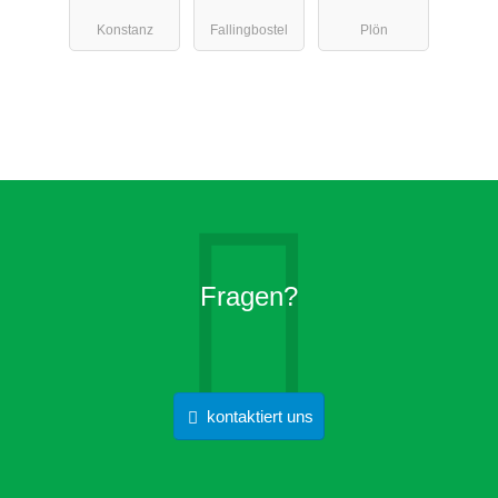
Konstanz-
cht
Konstanz
Fallingbostel
Plön
Litzelstetten
Fragen?
kontaktiert uns