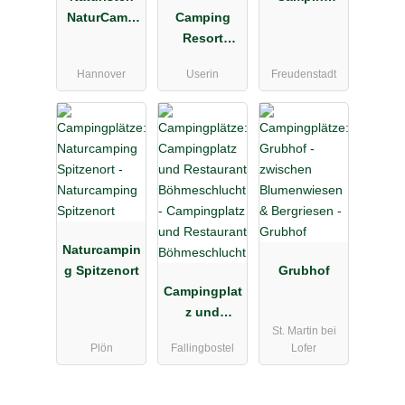
NaturCamp
Camping
Langenwald
Sonnensee
Resort
Havelberge
Hannover
Userin
Freudenstadt
Naturcampin
g Spitzenort
Grubhof
Campingplat
z und
St. Martin bei
Restaurant
Plön
Fallingbostel
Lofer
Böhmeschlu
cht