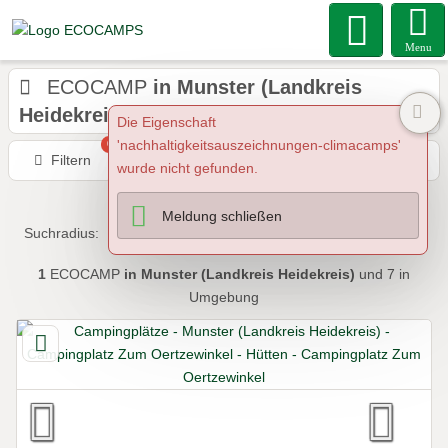
Menu
ECOCAMP
in Munster (Landkreis
Heidekreis)
Die Eigenschaft
'nachhaltigkeitsauszeichnungen-climacamps'
0
Filtern
Karte
Nähe
Sortieren
wurde nicht gefunden.
Meldung schließen
Suchradius:
1
ECOCAMP
in Munster (Landkreis Heidekreis)
und 7 in
Umgebung