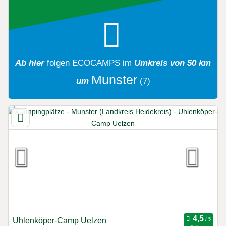
Ab hier
folgen
ECOCAMPS
im
Umkreis von 50 km
Munster
um
(7)
Uhlenköper-Camp Uelzen