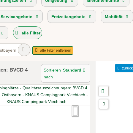
fnungszeiten
Umgebung
Mietunterkünfte
 Servicangebote
Freizeitangebote
Mobilität
alle Filter
stbayern
alle Filter entfernen
zurück
gen: BVCD 4
Sortieren
Standard
nach