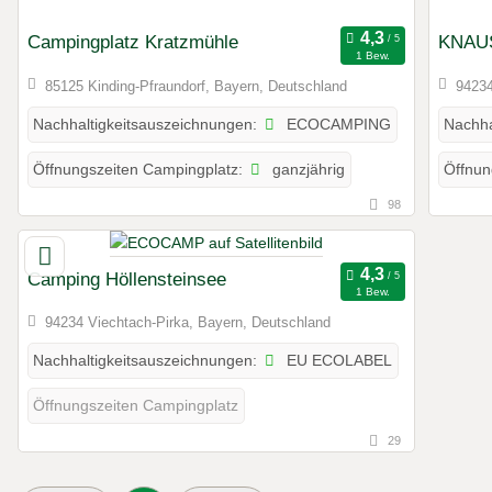
Campingplatz Kratzmühle
KNAUS
1 Bew.
85125 Kinding-Pfraundorf, Bayern, Deutschland
94234
ECOCAMPING
Nachhaltigkeitsauszeichnungen:
Nachha
ganzjährig
Öffnungszeiten Campingplatz:
Öffnun
98
Camping Höllensteinsee
1 Bew.
94234 Viechtach-Pirka, Bayern, Deutschland
EU ECOLABEL
Nachhaltigkeitsauszeichnungen:
Öffnungszeiten Campingplatz
29