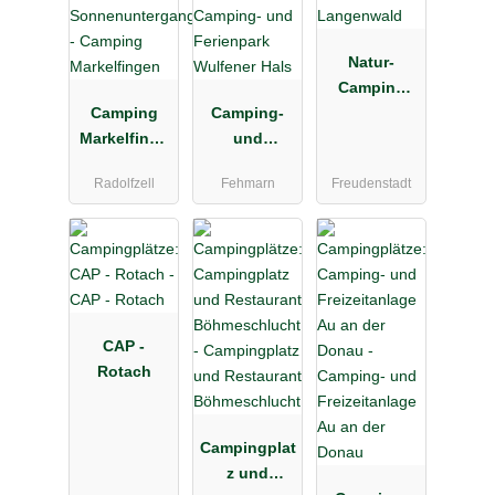
Natur-
Camping
Camping
Camping-
Langenwald
Markelfinge
und
n
Ferienpark
Radolfzell
Fehmarn
Freudenstadt
Wulfener
Hals
CAP -
Rotach
Campingplat
z und