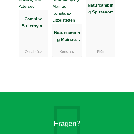
Naturcampin
g Spitzenort
Camping
Bullerby am
Attersee
Naturcampin
g Mainau,
Konstanz-
Osnabrück
Konstanz
Plön
Litzelstetten
Fragen?