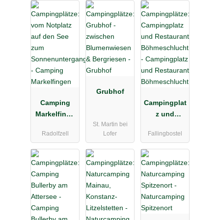
Grubhof
Camping
Campingplat
Markelfinge
z und
St. Martin bei
n
Restaurant
Radolfzell
Lofer
Fallingbostel
Böhmeschlu
cht