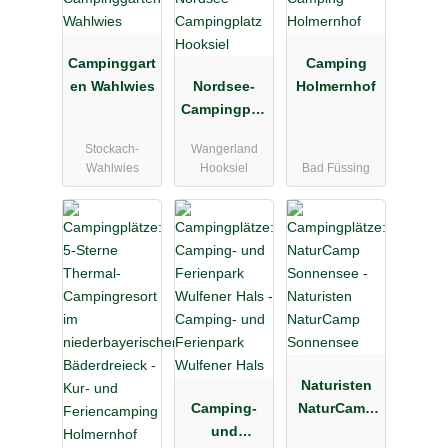
Campinggart
Camping
en Wahlwies
Nordsee-
Holmernhof
Campingplat
z Hooksiel
Stockach-
Wangerland
Wahlwies
Hooksiel
Bad Füssing
Naturisten
Camping-
NaturCamp
und
Sonnensee