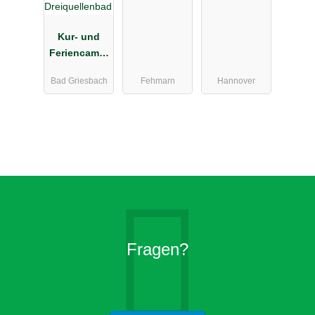
Ferienpark
Wulfener
Kur- und
Hals
Feriencampi
ng
Bad Griesbach
Fehmarn
Hannover
Holmernhof
Dreiquellenb
ad
Fragen?