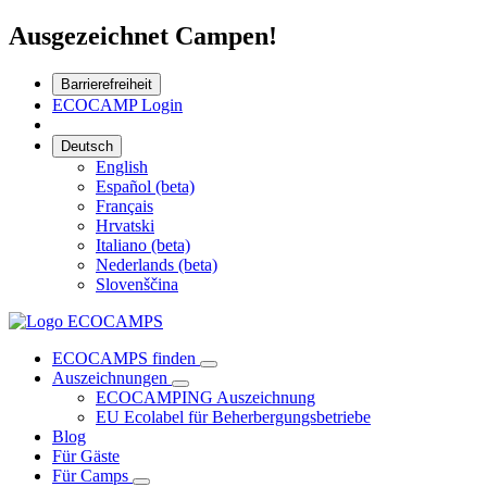
Ausgezeichnet Campen!
Barrierefreiheit
ECOCAMP Login
Deutsch
English
Español (beta)
Français
Hrvatski
Italiano (beta)
Nederlands (beta)
Slovenščina
ECOCAMPS finden
Auszeichnungen
ECOCAMPING Auszeichnung
EU Ecolabel für Beherbergungsbetriebe
Blog
Für Gäste
Für Camps