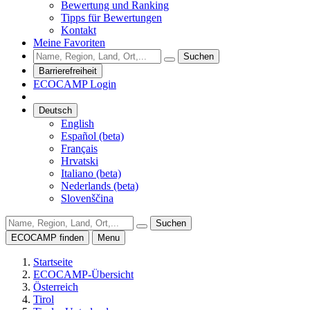
Bewertung und Ranking
Tipps für Bewertungen
Kontakt
Meine Favoriten
Suchen
Barrierefreiheit
ECOCAMP Login
Deutsch
English
Español (beta)
Français
Hrvatski
Italiano (beta)
Nederlands (beta)
Slovenščina
Suchen
ECOCAMP finden
Menu
Startseite
ECOCAMP-Übersicht
Österreich
Tirol