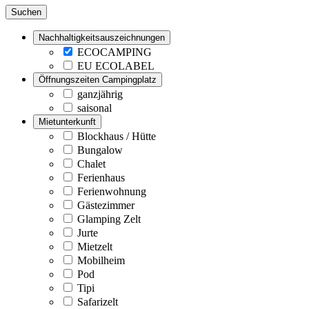
Suchen
Nachhaltigkeitsauszeichnungen
ECOCAMPING
EU ECOLABEL
Öffnungszeiten Campingplatz
ganzjährig
saisonal
Mietunterkunft
Blockhaus / Hütte
Bungalow
Chalet
Ferienhaus
Ferienwohnung
Gästezimmer
Glamping Zelt
Jurte
Mietzelt
Mobilheim
Pod
Tipi
Safarizelt