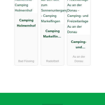
Camping
Holmernhof
Camping
Markelfinge
n
Camping-
und
Freizeitanlag
Au an der
e Au an der
Bad Füssing
Radolfzell
Donau
Donau