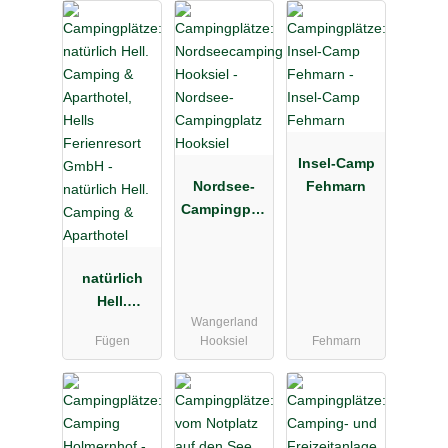
Insel-Camp
Nordsee-
Fehmarn
Campingplat
z Hooksiel
natürlich
Hell.
Wangerland
Camping &
Fügen
Hooksiel
Fehmarn
Aparthotel