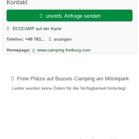
unserem Café verwöhnen wir Sie täglich mit einem Frühstück,
Kontakt
Kaffeespezialitäten und selbstgebackenem Kuchen. Die Lage
des Campingplatzes am Möslepark macht ihn zu einem idealen
unverb. Anfrage senden
Ausgangspunkt für erlebnisreiche Ausflüge, vielfältige sportliche
Aktivitäten oder aber einfach zum Entspannen und Erholen. Wir
ECOCAMP auf der Karte
freuen uns auf Ihren Besuch!
Telefon:
+49 761...
anzeigen
Ihre Familie Busse
Homepage:
www.camping-freiburg.com
Freie Plätze auf Busses Camping am Möslepark
Leider wurden keine Daten für die Verfügbarkeit hinterlegt.