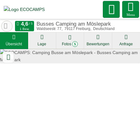
Menu
Busses Camping am Möslepark
Waldseestr. 77
79117
Freiburg
Deutschland
1 Bew.
Übersicht
Lage
Fotos
Bewertungen
Anfrage
5