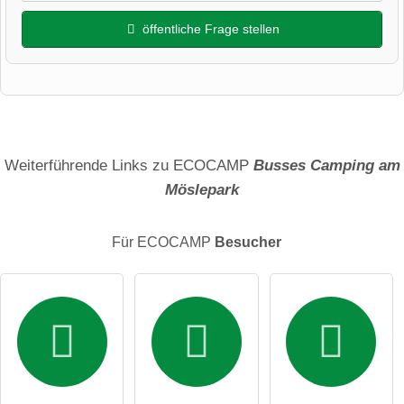
öffentliche Frage stellen
Vorname
Name
Weiterführende Links zu ECOCAMP
Busses Camping am
Möslepark
E-Mail-Adresse (wird nicht veröffentlicht)
Für ECOCAMP
Besucher
Hiermit akzeptiere ich die
AGB
.
Die
Datenschutzerklärung
habe ich zur Kenntnis genommen.