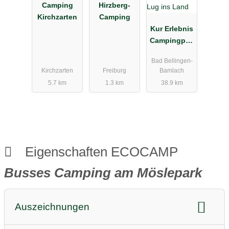
Camping
Hirzberg-
Kirchzarten
Camping
Kur Erlebnis
Campingplat
z Lug ins
Bad Bellingen-
Land
Kirchzarten
Freiburg
Bamlach
5.7 km
1.3 km
38.9 km
Eigenschaften ECOCAMP
Busses Camping am Möslepark
Auszeichnungen