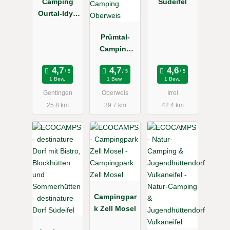
Camping
Südeifel
Ourtal-Idyll
(Eifelidyll)
Prümtal-
Camping
Oberweis
1 Bew.
1 Bew.
1 Bew.
Gentingen
Oberweis
Irrel
25.8 km
39.7 km
42.4 km
Campingpar
k Zell Mosel