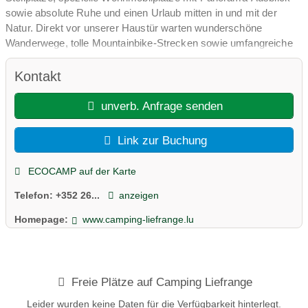
sowie absolute Ruhe und einen Urlaub mitten in und mit der
Natur. Direkt vor unserer Haustür warten wunderschöne
Wanderwege, tolle Mountainbike-Strecken sowie umfangreiche
Wassersportmöglichkeiten auf dem Obersauer Stausee – der
perfekte Ort für Naturliebhaber, Ruhesuchende und
Kontakt
Aktivurlauber. Weitere Kontaktmöglichkeiten, zu den regulären
Öffnungszeiten der Rezeption, mobil unter: 0035 2661 26 88 94
unverb. Anfrage senden
(Mobil)
Link zur Buchung
ECOCAMP auf der Karte
Telefon:
+352 26...
anzeigen
Homepage:
www.camping-liefrange.lu
Freie Plätze auf Camping Liefrange
Leider wurden keine Daten für die Verfügbarkeit hinterlegt.