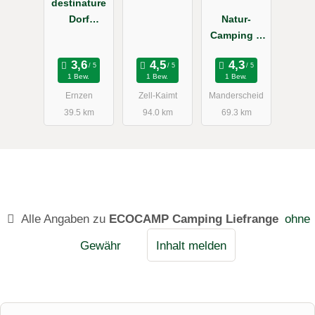
destinature
Dorf
Natur-
Südeifel
Camping &
Jugendhütte
ndorf
1 Bew.
1 Bew.
1 Bew.
Vulkaneifel
Ernzen
Zell-Kaimt
Manderscheid
39.5 km
94.0 km
69.3 km
Alle Angaben zu
ECOCAMP Camping Liefrange
ohne
Gewähr
Inhalt melden