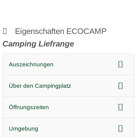
Eigenschaften ECOCAMP
Camping Liefrange
Auszeichnungen
Nachhaltigkeitsauszeichnungen:
ECOCAMPING
Über den Campingplatz
Qualitätsauszeichnungen
Audio oder Video (z.B. Imagevideos)
Öffnungszeiten
Highlight
Tägliche Öffnungszeiten Rezeption:
Instagram Link
Facebook Link
Umgebung
09:00-11:00
Youtube Link
Twitter