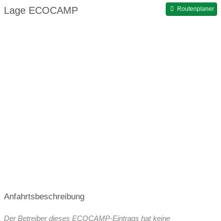
Waschmaschine
Lage ECOCAMP
Routenplaner
Entleerung von Wassertanks
vollautomatische Entsorgungsstation Kassetten
Stromanschluss am Platz
Gasflaschentausch
Anfahrtsbeschreibung
Der Betreiber dieses ECOCAMP-Eintrags hat keine