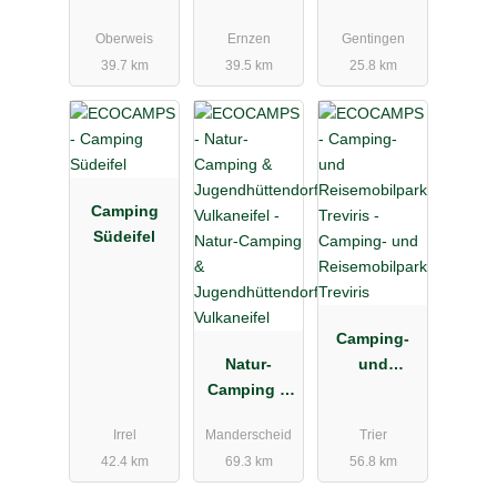
Südeifel
Oberweis
Ernzen
Gentingen
39.7 km
39.5 km
25.8 km
Camping
Südeifel
Camping-
Natur-
und
Camping &
Reisemobilp
Jugendhütte
ark Treviris
Irrel
Manderscheid
Trier
ndorf
42.4 km
69.3 km
56.8 km
Vulkaneifel