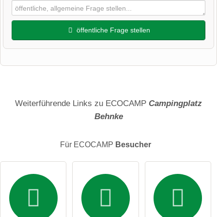
öffentliche Frage stellen
Vorname
Name
Weiterführende Links zu ECOCAMP
Campingplatz
Behnke
E-Mail-Adresse (wird nicht veröffentlicht)
Für ECOCAMP
Besucher
Hiermit akzeptiere ich die
AGB
.
Die
Datenschutzerklärung
habe ich zur Kenntnis genommen.