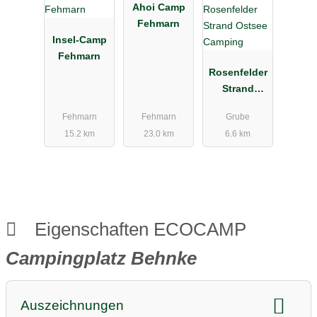
Ahoi Camp
Fehmarn
Insel-Camp
Fehmarn
Rosenfelder
Strand
Ostsee
Fehmarn
Fehmarn
Grube
Camping
15.2 km
23.0 km
6.6 km
Eigenschaften ECOCAMP
Campingplatz Behnke
Auszeichnungen