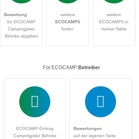
öffentliche Frage stellen
Abbrechen
Bewertung
weitere
weitere
für ECOCAMP
ECOCAMPS
ECOCAMPS in
Hinweis:
Bitte beachten Sie, öffentliche Fragen sind
für alle
Campingplatz
finden
meiner Nähe
Besucher sichtbar
.
Behnke abgeben
Klicken Sie hier um eine
individuelle Frage
an den
ECOCAMP-Eintrag zu stellen
.
Für ECOCAMP
Betreiber
ECOCAMP-Eintrag
Bewertungen
Campingplatz Behnke
auf der eigenen Seite