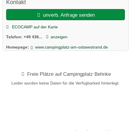
familienfreundlicher Platz an unserer Ostseeküste, der zum
Kontakt
Entspannen einlädt.
Es gibt nicht viel Schnick Schnack bei uns, aber wunderschön
unverb. Anfrage senden
und großzügig angelegte Stellplätze zwischen 100 – 250 m², ein
gepflegtes Sanitärgebäude und ein entspanntes Miteinander.
ECOCAMP auf der Karte
Vielleicht ist es gerade dieses Ursprüngliche, das unseren Platz
Telefon:
+49 436...
anzeigen
zu einem kleinen Geheimtipp macht.
Homepage:
www.campingplatz-am-ostseestrand.de
Freie Plätze auf Campingplatz Behnke
Leider wurden keine Daten für die Verfügbarkeit hinterlegt.