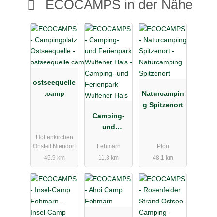
ECOCAMPS in der Nähe
ostseequelle
.camp
Naturcampin
g Spitzenort
Camping-
und
Hohenkirchen
Ferienpark
Ortsteil Niendorf
Fehmarn
Plön
Wulfener
45.9 km
11.3 km
48.1 km
Hals