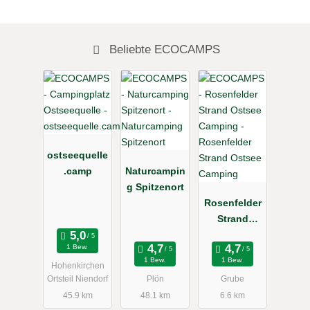
Beliebte ECOCAMPS
ostseequelle
.camp
Naturcampin
g Spitzenort
Rosenfelder
Strand
Ostsee
1 Bew.
Camping
1 Bew.
1 Bew.
Hohenkirchen
Ortsteil Niendorf
Plön
Grube
45.9 km
48.1 km
6.6 km