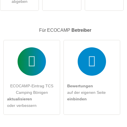
Klicken Sie hier um eine
individuelle Frage
an den
abgeben
ECOCAMP-Eintrag zu stellen
.
Für ECOCAMP
Betreiber
ECOCAMP-Eintrag TCS
Bewertungen
Camping Bönigen
auf der eigenen Seite
aktualisieren
einbinden
oder verbessern