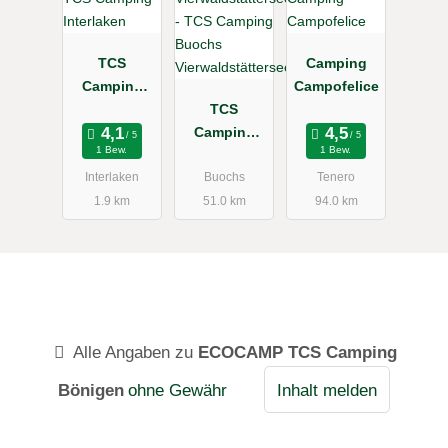
TCS
Camping
Camping
Campofelice
Interlaken
TCS
Camping
1 Bew.
1 Bew.
Buochs
Vierwaldstät
Interlaken
Buochs
Tenero
tersee
1.9 km
51.0 km
94.0 km
Alle Angaben zu
ECOCAMP TCS Camping
Bönigen
ohne Gewähr
Inhalt melden