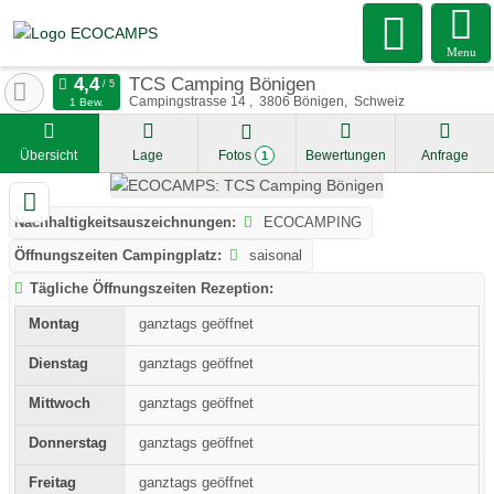
Menu
TCS Camping Bönigen
Campingstrasse 14
3806
Bönigen
Schweiz
1 Bew.
Übersicht
Lage
Fotos
Bewertungen
Anfrage
1
Nachhaltigkeitsauszeichnungen:
ECOCAMPING
Öffnungszeiten Campingplatz:
saisonal
Tägliche Öffnungszeiten Rezeption:
ganztags geöffnet
ganztags geöffnet
ganztags geöffnet
ganztags geöffnet
ganztags geöffnet