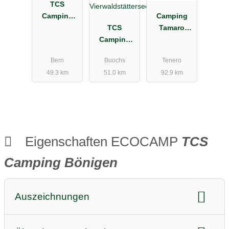
TCS
Camping
Camping
Bern Eymatt
TCS
Tamaro
Camping
Resort
Buochs
Bern
Buochs
Tenero
Vierwaldstät
49.3 km
51.0 km
92.9 km
tersee
Eigenschaften ECOCAMP
TCS
Camping Bönigen
Auszeichnungen
Nachhaltigkeitsauszeichnungen:
ECOCAMPING