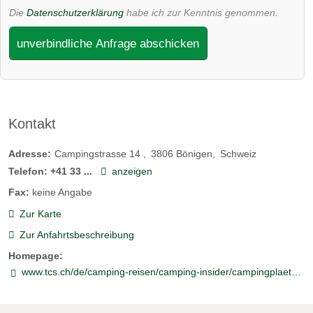
Die
Datenschutzerklärung
habe ich zur Kenntnis genommen.
unverbindliche Anfrage abschicken
Kontakt
Adresse:
Campingstrasse 14
3806
Bönigen
Schweiz
Telefon:
+41 33 ...
anzeigen
Fax:
keine Angabe
Zur Karte
Zur Anfahrtsbeschreibung
Homepage:
www.tcs.ch/de/camping-reisen/camping-insider/campingplaetze/tcs-campingplaetze/campingplatz-boenigen-interlaken.php