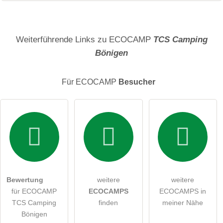
Name
Weiterführende Links zu ECOCAMP
TCS Camping
Bönigen
E-Mail-Adresse (wird nicht veröffentlicht)
Für ECOCAMP
Besucher
Hiermit akzeptiere ich die
AGB
.
Die
Datenschutzerklärung
habe ich zur Kenntnis genommen.
öffentliche Frage stellen
Abbrechen
Bewertung
weitere
weitere
für ECOCAMP
ECOCAMPS
ECOCAMPS in
Hinweis:
Bitte beachten Sie, öffentliche Fragen sind
für alle
TCS Camping
finden
meiner Nähe
Besucher sichtbar
.
Bönigen