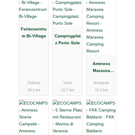
Ferienzentru
m Bi-Village
Campingplat
z Porto Sole
Aminess
Maravea
Camping
Fažana
Vrsar
Novigrad
Resort
18.1 km
10.7 km
31.0 km