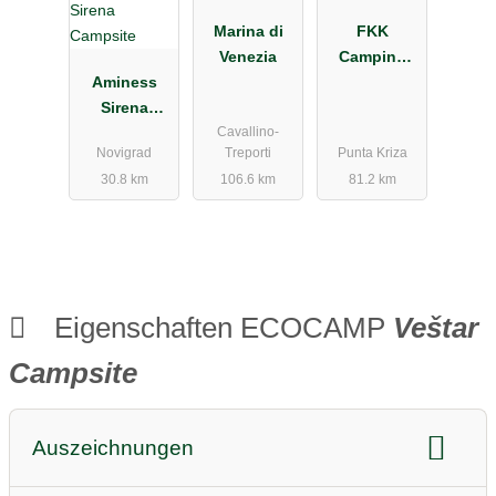
Marina di
FKK
Venezia
Camping
Aminess
Baldarin
Sirena
Cavallino-
Campsite
Novigrad
Treporti
Punta Kriza
30.8 km
106.6 km
81.2 km
Eigenschaften ECOCAMP
Veštar
Campsite
Auszeichnungen