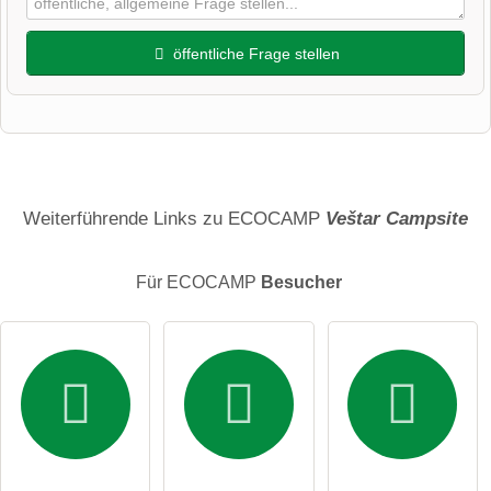
öffentliche Frage stellen
Vorname
Name
Weiterführende Links zu ECOCAMP
Veštar Campsite
Für ECOCAMP
Besucher
E-Mail-Adresse (wird nicht veröffentlicht)
Hiermit akzeptiere ich die
AGB
.
Die
Datenschutzerklärung
habe ich zur Kenntnis genommen.