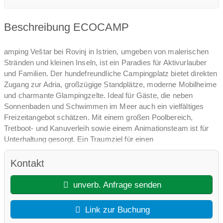
Beschreibung ECOCAMP
amping Veštar bei Rovinj in Istrien, umgeben von malerischen
Stränden und kleinen Inseln, ist ein Paradies für Aktivurlauber
und Familien. Der hundefreundliche Campingplatz bietet direkten
Zugang zur Adria, großzügige Standplätze, moderne Mobilheime
und charmante Glampingzelte. Ideal für Gäste, die neben
Sonnenbaden und Schwimmen im Meer auch ein vielfältiges
Freizeitangebot schätzen. Mit einem großen Poolbereich,
Tretboot- und Kanuverleih sowie einem Animationsteam ist für
Unterhaltung gesorgt. Ein Traumziel für einen
abwechslungsreichen Urlaub am Meer.
Kontakt
Komfortabler Urlaubsplatz für gehobene Ansprüche, der
insbesondere mit seinem großen Aquapark Badevergnügen für
unverb. Anfrage senden
alle Altersgruppen verspricht.
Link zur Buchung