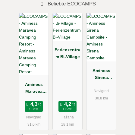
Beliebte ECOCAMPS
Ferienzentru
m Bi-Village
Aminess
Sirena
Aminess
Campsite
Maravea
Novigrad
Camping
30.8 km
Resort
1 Bew.
1 Bew.
Novigrad
Fažana
31.0 km
18.1 km