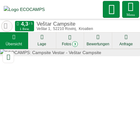
Menu
Veštar Campsite
Veštar 1
52210
Rovinj
Kroatien
1 Bew.
Übersicht
Lage
Fotos
Bewertungen
Anfrage
3