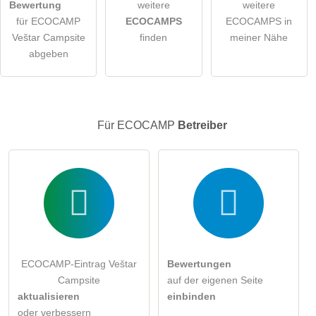
Bewertung
weitere
weitere
öffentliche Frage stellen
Abbrechen
für ECOCAMP
ECOCAMPS
ECOCAMPS in
Veštar Campsite
finden
meiner Nähe
Hinweis:
Bitte beachten Sie, öffentliche Fragen sind
für alle
abgeben
Besucher sichtbar
.
Klicken Sie hier um eine
individuelle Frage
an den
ECOCAMP-Eintrag zu stellen
.
Für ECOCAMP
Betreiber
ECOCAMP-Eintrag Veštar
Bewertungen
Campsite
auf der eigenen Seite
aktualisieren
einbinden
oder verbessern