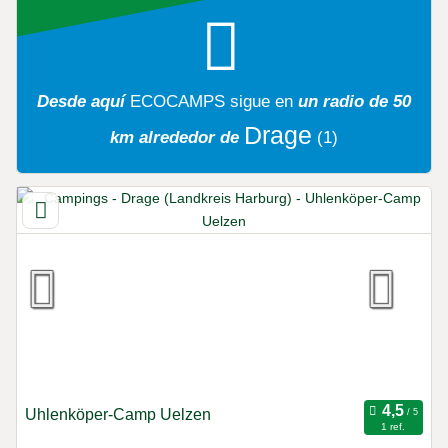
Desde aquí
ECOCAMPS
sigue en
un radio de 50
Drage
km alrededor de
(1)
Uhlenköper-Camp Uelzen
1 ref.