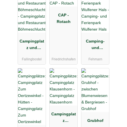
CAP -
Rotach
Campingplat
Camping-
z und
und
Restaurant
Ferienpark
Fallingbostel
Friedrichshafen
Fehmarn
Böhmeschlu
Wulfener
cht
Hals
Campingplat
z
Grubhof