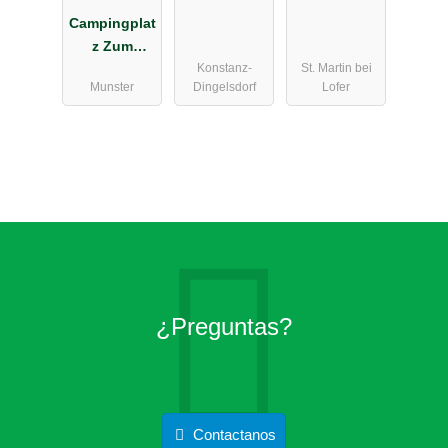
Klausenhorn
Campingplat
z Zum
Konstanz-
St. Martin bei
Oertzewinkel
Munster
Dingelsdorf
Lofer
¿Preguntas?
Contactanos