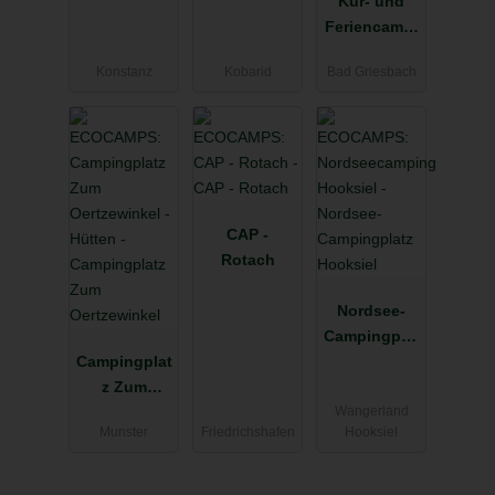
Konstanz-
Kur- und
Litzelstetten
Feriencampi
ng
Konstanz
Kobarid
Bad Griesbach
Holmernhof
Dreiquellenb
ad
CAP -
Rotach
Nordsee-
Campingplat
Campingplat
z Hooksiel
z Zum
Wangerland
Oertzewinkel
Munster
Friedrichshafen
Hooksiel