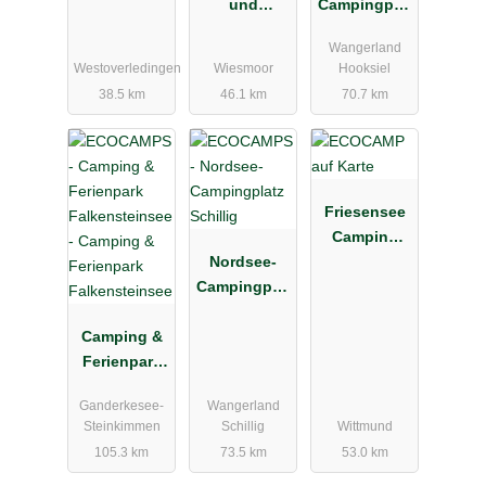
und
Campingplat
Bungalowpa
z Hooksiel
Wangerland
rk Ottermeer
Westoverledingen
Wiesmoor
Hooksiel
38.5 km
46.1 km
70.7 km
Friesensee
Camping
Nordsee-
und
Campingplat
Ferienpark
z Schillig
Camping &
Ferienpark
Falkensteins
Ganderkesee-
Wangerland
ee
Steinkimmen
Schillig
Wittmund
105.3 km
73.5 km
53.0 km