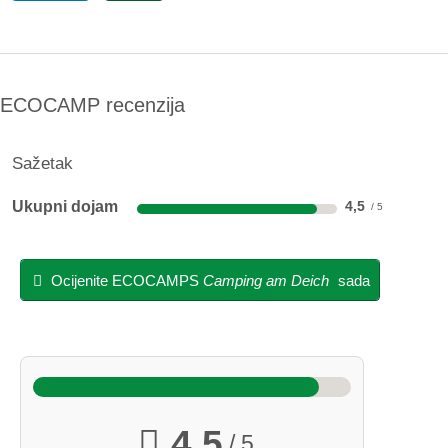
ECOCAMP recenzija
Sažetak
Ukupni dojam
4,5
Ocijenite ECOCAMPS
Camping am Deich
sada
4,5
/ 5