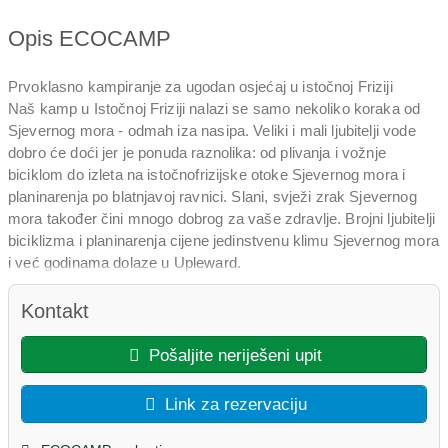
Opis ECOCAMP
Prvoklasno kampiranje za ugodan osjećaj u istočnoj Friziji
Naš kamp u Istočnoj Friziji nalazi se samo nekoliko koraka od
Sjevernog mora - odmah iza nasipa. Veliki i mali ljubitelji vode
dobro će doći jer je ponuda raznolika: od plivanja i vožnje
biciklom do izleta na istočnofrizijske otoke Sjevernog mora i
planinarenja po blatnjavoj ravnici. Slani, svježi zrak Sjevernog
mora također čini mnogo dobrog za vaše zdravlje. Brojni ljubitelji
biciklizma i planinarenja cijene jedinstvenu klimu Sjevernog mora
i već godinama dolaze u Upleward.
U našem kampu imate dovoljno mjesta iu sezoni. Možete uroniti
u vrevu Emdena ili Greetsiela i navečer se vratiti u našu oazu iza
Kontakt
nasipa da se opustite.
Ako želite malo više prostora ili želite doći spontano, a da ne
Pošaljite neriješeni upit
morate puno pakirati, rado ćemo vas obavijestiti o našim
nekretninama za iznajmljivanje. Brvnare vam nude udobnost
Link za rezervaciju
malih kuća za odmor i potpuno su namještene.
Doživite pravi wellness na Sjevernom moru: Opustite se u našoj