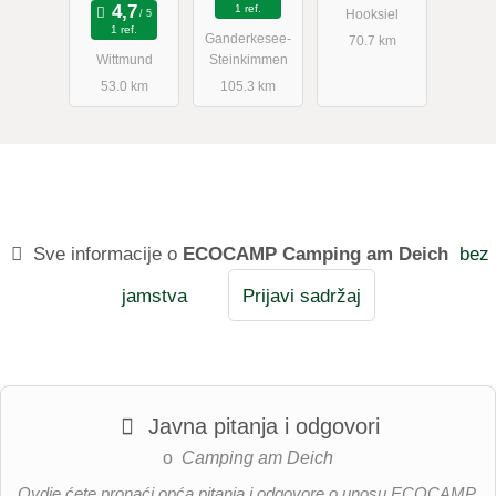
1 ref.
Hooksiel
1 ref.
Ganderkesee-
70.7 km
Wittmund
Steinkimmen
53.0 km
105.3 km
Sve informacije o
ECOCAMP Camping am Deich
bez
jamstva
Prijavi sadržaj
Javna pitanja i odgovori
o
Camping am Deich
Ovdje ćete pronaći opća pitanja i odgovore o unosu ECOCAMP.