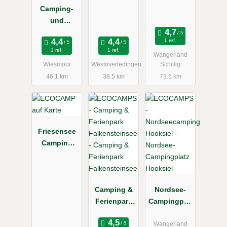
Camping-
Emsdeich
und
Bungalowpa
1 ref.
rk Ottermeer
1 ref.
1 ref.
Wangerland
Wiesmoor
Westoverledingen
Schillig
46.1 km
38.5 km
73.5 km
Friesensee
Camping
und
Ferienpark
Camping &
Nordsee-
Ferienpark
Campingplat
Falkensteins
z Hooksiel
ee
Wangerland