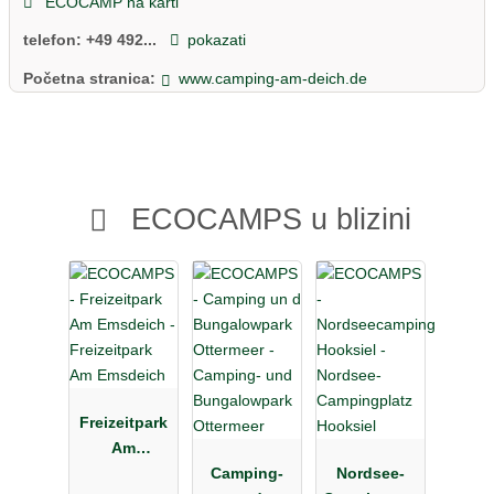
ECOCAMP na karti
wellness oazi sa saunom, sanarijem i masažom.
U Camping am Deich nudimo vam kombinaciju opuštanja,
telefon:
+49 492...
pokazati
zabave i uživanja za cijelu obitelj. Radujte se opuštajućem
Početna stranica:
www.camping-am-deich.de
boravku na Sjevernom moru – kampiranju na nasipu.
ECOCAMPS u blizini
Freizeitpark
Am
Emsdeich
Camping-
Nordsee-