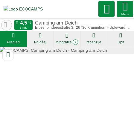
Menu
Camping am Deich
Erbsenbindereistraße 3
26736
Krummhörn - Upleward
Nj
1 ref.
Pregled
Položaj
fotografije
recenzije
Upit
7