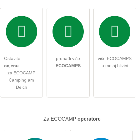
Ovime prihvaćam
uvjete i odredbe
.
Pročitao sam
izjavu o zaštiti podataka
.
Ostavite
pronađi više
više ECOCAMPS
postaviti javno pitanje
Otkazati
ocjenu
ECOCAMPS
u mojoj blizini
za ECOCAMP
Napomena:
Imajte na umu da su javna pitanja
vidljiva svim
Camping am
posjetiteljima
.
Deich
Kliknite ovdje da postavite
pojedinačno pitanje
unosu
ECOCAMP
.
Za ECOCAMP
operatore