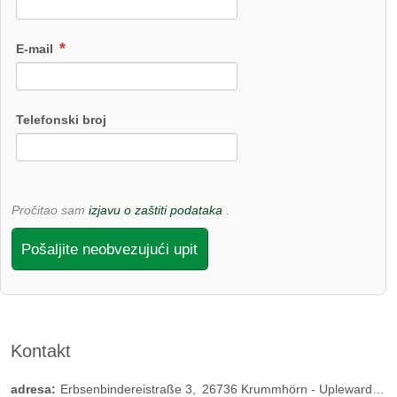
E-mail
Telefonski broj
Pročitao sam
izjavu o zaštiti podataka
.
Pošaljite neobvezujući upit
Kontakt
adresa:
Erbsenbindereistraße 3
26736
Krummhörn - Upleward
Nj