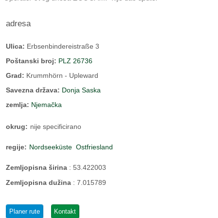
adresa
Ulica:
Erbsenbindereistraße 3
Poštanski broj:
PLZ 26736
Grad:
Krummhörn - Upleward
Savezna država:
Donja Saska
zemlja:
Njemačka
okrug:
nije specificirano
regije:
Nordseeküste
Ostfriesland
Zemljopisna širina
:
53.422003
Zemljopisna dužina
:
7.015789
Planer rute
Kontakt