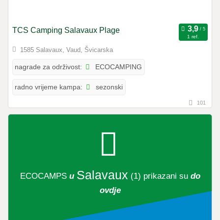
TCS Camping Salavaux Plage
1 ref.
1585 Salavaux, Vaud, Švicarska
ECOCAMPING
nagrade za održivost:
sezonski
radno vrijeme kampa:
101
Salavaux
ECOCAMPS
u
(1)
prikazani su
do
ovdje