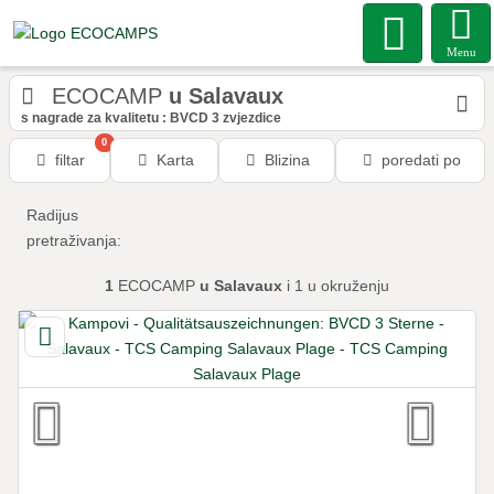
Menu
ECOCAMP
u Salavaux
s nagrade za kvalitetu : BVCD 3 zvjezdice
0
filtar
Karta
Blizina
poredati po
Radijus
pretraživanja:
1
ECOCAMP
u Salavaux
i 1
u okruženju