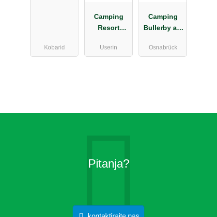
Camping
Camping
Resort
Bullerby am
Havelberge
Attersee
Kobarid
Userin
Osnabrück
Pitanja?
kontaktirajte nas