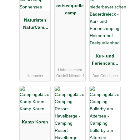
ostseequelle
.camp
Naturisten
NaturCamp
Sonnensee
Kur- und
Feriencampi
Hohenkirchen
ng
Hannover
Ortsteil Niendorf
Bad Griesbach
Holmernhof
Dreiquellenb
ad
Kamp Koren