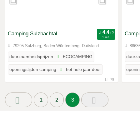
Camping Sulzbachtal
Campi
1 ref.
79295 Sulzburg, Baden-Württemberg, Duitsland
88636
ECOCAMPING
duurzaamheidsprijzen:
duurza
het hele jaar door
openingstijden camping:
openin
79
1
2
3