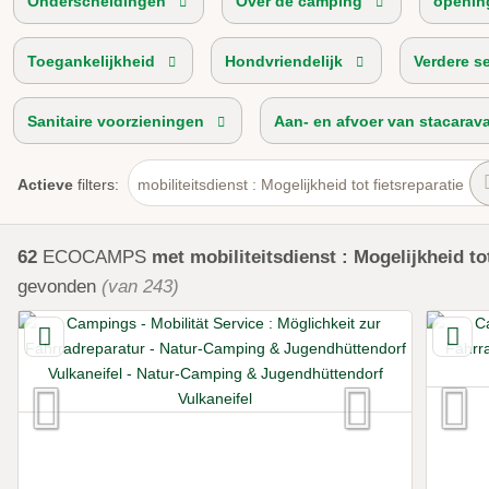
Onderscheidingen
Over de camping
openin
Toegankelijkheid
Hondvriendelijk
Verdere s
Sanitaire voorzieningen
Aan- en afvoer van stacarav
Actieve
filters:
mobiliteitsdienst : Mogelijkheid tot fietsreparatie
62
ECOCAMPS
met mobiliteitsdienst : Mogelijkheid tot
gevonden
(van 243)