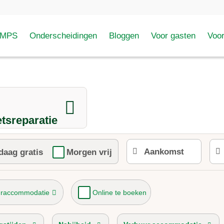
AMPS
Onderscheidingen
Bloggen
Voor gasten
Voo
etsreparatie
daag gratis
Morgen vrij
uraccommodatie
Online te boeken