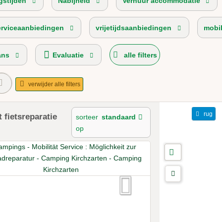
gstijden
Nabijheid
Verhuur accommodatie
erviceaanbiedingen
vrijetijdsaanbiedingen
mobil
ans
Evaluatie
alle filters
verwijder alle filters
rug
 fietsreparatie
sorteer
standaard
op