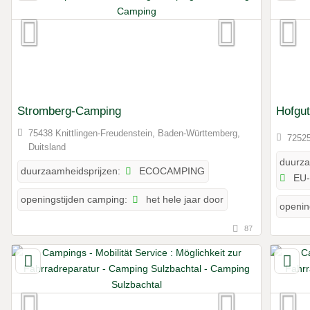
Stromberg-Camping
Hofgu
75438 Knittlingen-Freudenstein, Baden-Württemberg,
72525
Duitsland
duurza
ECOCAMPING
duurzaamheidsprijzen:
EU-
het hele jaar door
openingstijden camping:
openin
87