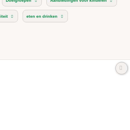
Doelgroepen
Aanbiedingen voor kinderen
iteit
eten en drinken