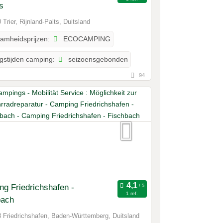
s
 Trier, Rijnland-Palts, Duitsland
ECOCAMPING
amheidsprijzen:
seizoensgebonden
gstijden camping:
94
g Friedrichshafen -
1 ref.
bach
 Friedrichshafen, Baden-Württemberg, Duitsland