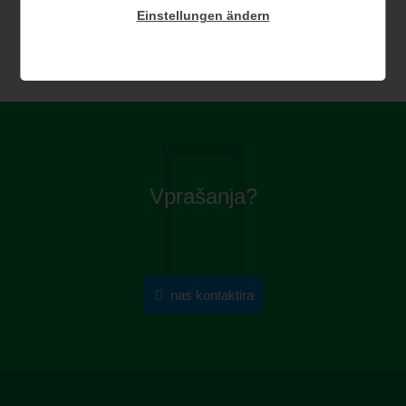
Einstellungen ändern
Opomba:
za nadaljevanje izberite zgornji vnos ECOCAMP.
Primer pripomočka
Ocene 'A miness Atea Camping Resort' na ECOCAMPS
Vprašanja?
Če imate kakršna koli vprašanja ali potrebujete pomoč, ne
nas kontaktira
oklevajte in nas kontaktirajte. Tukaj smo, da vam
pomagamo:
Kontaktirajte ekipo ECOCAMPS