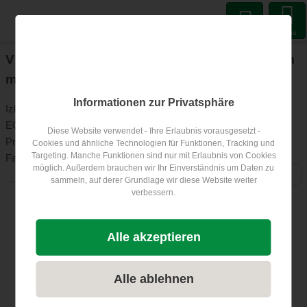
Menu
V gradnik vključite ocene na svojem spletnem
mestu
Informationen zur Privatsphäre
Izkoristite ocene, ki jih obiskovalci pustijo za vaš seznam
ECOCAMP:
Diese Website verwendet - Ihre Erlaubnis vorausgesetzt -
Prikažite ocene na svojem spletnem mestu, domači strani,
Cookies und ähnliche Technologien für Funktionen, Tracking und
Targeting. Manche Funktionen sind nur mit Erlaubnis von Cookies
Facebooku itd.
möglich. Außerdem brauchen wir Ihr Einverständnis um Daten zu
nadaljujte z branjem
sammeln, auf derer Grundlage wir diese Website weiter
(Prikaz pripomočka za pregled ne ustvari piškotkov za uporabnike
verbessern.
vašega spletnega mesta, zato njegova vdelava ne ogroža
zasebnosti.)
Alle akzeptieren
1. korak: za pripomoček izberite ECOCAMP
Alle ablehnen
Izberite ECOCAMP: