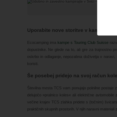
TCS
Uporabite nove storitve v kampih zdaj
Ecocamping ima
kampe s Touring Club Suisse
razv
dopustnike. Ne glede na to, ali gre za trajnostno pr
oskrbo in odlaganje, nepozabna doživetja v naravi
koristi.
Še posebej pridejo na svoj račun kole
Številna mesta TCS vam ponujajo polnilne postaje z
delujočo »pralnico koles« ali električne avtomobil
večine krajev TCS zlahka pridete s (točnim) švicar
praktičnih skupnih prostorih. V njih naravni materiali 