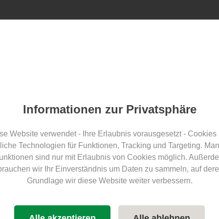
Poiščite ECOCAMPS
Nagrade
Blog
Za goste
Split
Informationen zur Privatsphäre
mpirajte v Švici – Touring
se Website verwendet - Ihre Erlaubnis vorausgesetzt - Cookies
liche Technologien für Funktionen, Tracking und Targeting. Ma
e bolj trajnosten
unktionen sind nur mit Erlaubnis von Cookies möglich. Außerd
brauchen wir Ihr Einverständnis um Daten zu sammeln, auf dere
Grundlage wir diese Website weiter verbessern.
TCS
trajnostno potovanje
E-mobilnost
Švica
Alle akzeptieren
Alle ablehnen