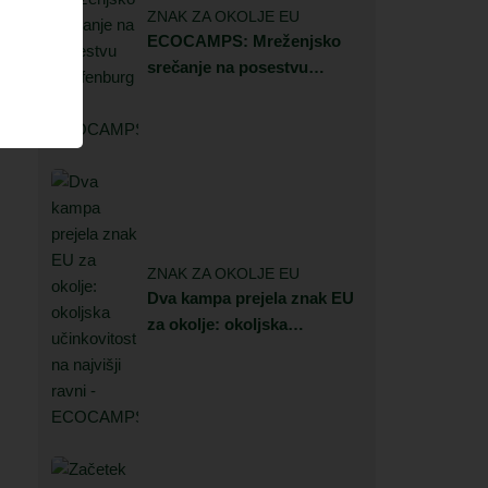
ZNAK ZA OKOLJE EU
ECOCAMPS: Mreženjsko
srečanje na posestvu
Hopfenburg
ZNAK ZA OKOLJE EU
Dva kampa prejela znak EU
za okolje: okoljska
učinkovitost na najvišji
ravni