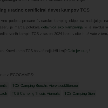
ing uradno certificiral devet kampov TCS
ivno podpira predane švicarske kamping ekipe, da nadaljujejo na
jezeru je marca potekala
delavnica eko kampiranja
ki je navdušila
 edinstvenih kampih TCS v sezoni 2024 lahko vidite in uživate v tem,
ta. Kateri kamp TCS bo vaš najljubši kraj?
Odkrijte tukaj
!
anje z ECOCAMPS:
entis
TCS Camping Buochs Vierwaldstättersee
pach
TCS Camping Thusis Viamala
TCS Camping Sion