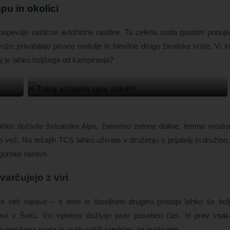
pu in okolici
uspevajo različne avtohtone rastline. Ta zelena sorta gostom ponuja
že privabljajo pisane metulje in številne druge živalske vrste. Vi in
aj je lahko boljšega od kampiranja?
ahko doživite švicarske Alpe, žametno zelene doline, temno modra
ko več. Na tečajih TCS lahko uživate v druženju s prijatelji in družino,
e gorske narave.
varčujejo z viri
ite več narave – s temi in številnimi drugimi pristopi lahko še bolj
aravi v Švici. Vsi vpleteni doživijo prav poseben čas. In prav vsak
a gorskega sveta in vseh naših sredstev za preživetje.