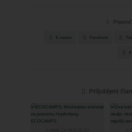
Priporoč
E-naslov
Facebook
Twi
K
Priljubljeni čl
ZNAK ZA OKOLJE EU
Z