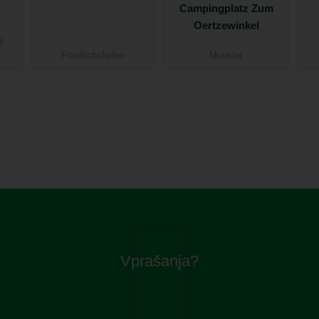
Campingplatz Zum
Oertzewinkel
l
Friedrichshafen
Munster
Vprašanja?