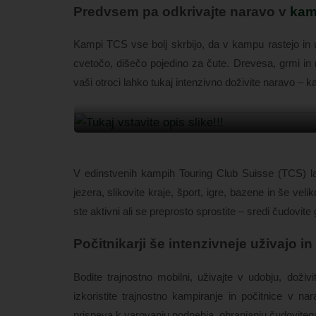
Predvsem pa odkrivajte naravo v
kam
Kampi TCS vse bolj skrbijo, da v kampu rastejo in 
cvetočo, dišečo pojedino za čute. Drevesa, grmi in ro
vaši otroci lahko tukaj intenzivno doživite naravo – k
V edinstvenih kampih Touring Club Suisse (TCS) l
jezera, slikovite kraje, šport, igre, bazene in še veli
ste aktivni ali se preprosto sprostite – sredi čudovit
Počitnikarji še intenzivneje uživajo in 
Bodite trajnostno mobilni, uživajte v udobju, doživ
izkoristite trajnostno kampiranje in počitnice v n
prispeva k varovanju podnebja, ohranjanju čudoviteg