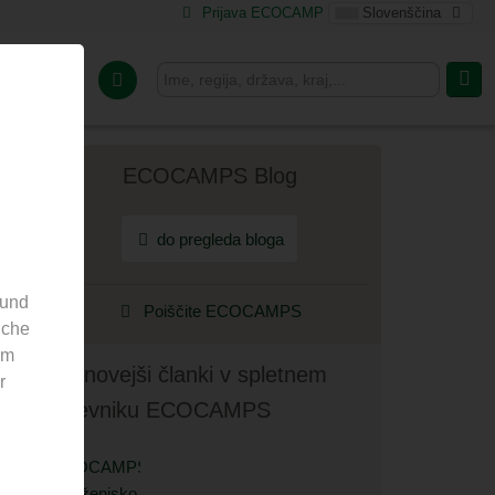
Prijava ECOCAMP
Slovenščina
Za tabore
ECOCAMPS Blog
do pregleda bloga
 und
Poiščite ECOCAMPS
nche
em
Najnovejši članki v spletnem
r
dnevniku ECOCAMPS