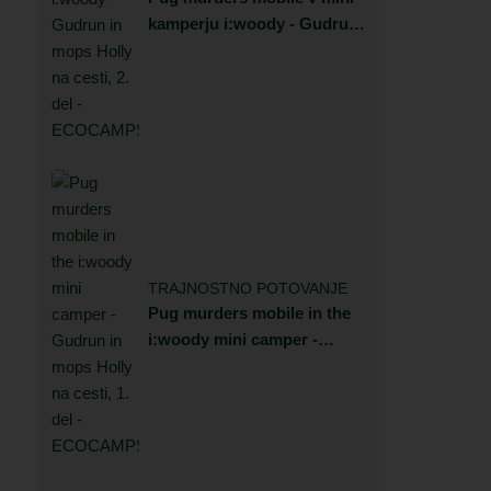
kamperju i:woody - Gudrun
in mops Holly na cesti, 2.
del
TRAJNOSTNO POTOVANJE
Pug murders mobile in the
i:woody mini camper -
Gudrun in mops Holly na
cesti, 1. del