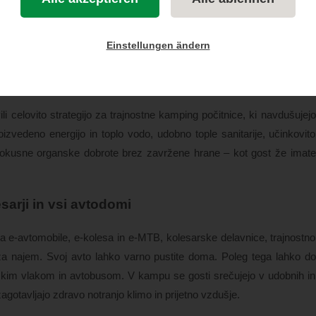
 Touring Club Švica,
Einstellungen ändern
 in kampirajte še bolj trajnostno
ili celovito strategijo za trajnostne kamping počitnice, ki navdušujejo
oizvedeno energijo in toplo vodo, udobno tople sanitarije, učinkovito
, okusne organske dobrote brez zavržene hrane – kot gost že imate
sarji in vsi avtodomi
a e-avtomobile, e-kolesa in e-MTB, kolesarske delavnice, trajnostno
e za najem. Svoj avto lahko varno pustite doma. Poleg tega lahko do
skim vlakom in avtobusom. V kampu se gosti srečujejo v udobnih in
zagotavljajo zdravo notranjo klimo in prijetno vzdušje.