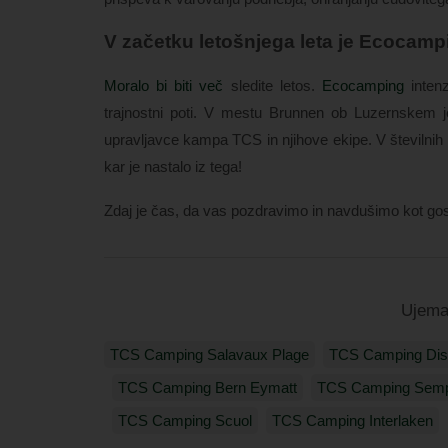
V začetku letošnjega leta je Ecocamp
Moralo bi biti več
sledite letos.
Ecocamping
intenz
trajnostni poti. V mestu Brunnen ob Luzernskem 
upravljavce kampa TCS in njihove ekipe. V številnih
kar je nastalo iz tega!
Zdaj je čas, da vas pozdravimo in navdušimo kot gos
Ujem
TCS Camping Salavaux Plage
TCS Camping Dis
TCS Camping Bern Eymatt
TCS Camping Sem
TCS Camping Scuol
TCS Camping Interlaken