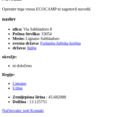
Operater tega vnosa ECOCAMP ni zagotovil navodil.
naslov
ulica:
Via Sabbiadoro 8
Poštna številka:
33054
Mesto:
Lignano Sabbiadoro
zvezna država:
Furlanija-Julijska krajina
država:
Italija
okrožje:
ni določeno
Regije:
Lignano
Udine
Zemljepisna širina
:
45.682088
Dolžina
:
13.125751
Načrtovalec poti
Kontakt