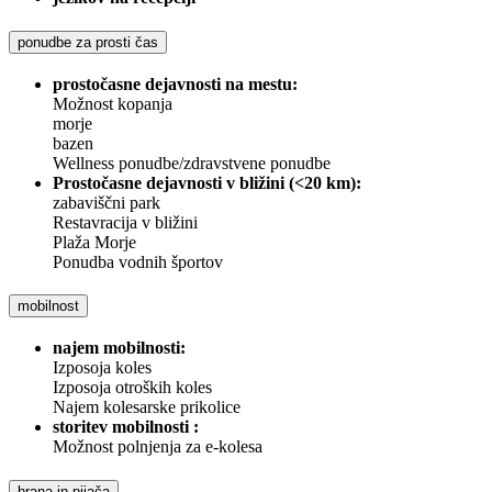
ponudbe za prosti čas
prostočasne dejavnosti na mestu:
Možnost kopanja
morje
bazen
Wellness ponudbe/zdravstvene ponudbe
Prostočasne dejavnosti v bližini (<20 km):
zabaviščni park
Restavracija v bližini
Plaža Morje
Ponudba vodnih športov
mobilnost
najem mobilnosti:
Izposoja koles
Izposoja otroških koles
Najem kolesarske prikolice
storitev mobilnosti :
Možnost polnjenja za e-kolesa
hrana in pijača