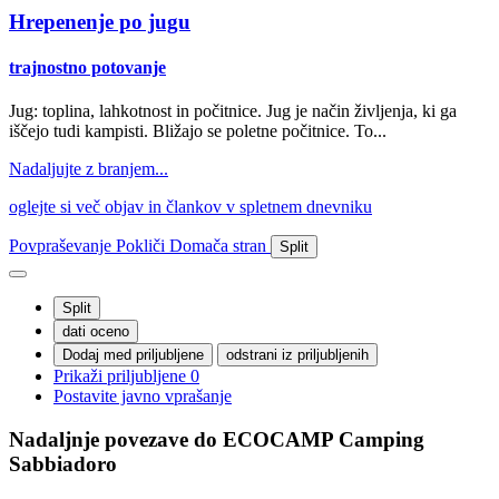
Hrepenenje po jugu
trajnostno potovanje
Jug: toplina, lahkotnost in počitnice. Jug je način življenja, ki ga
iščejo tudi kampisti. Bližajo se poletne počitnice. To...
Nadaljujte z branjem...
oglejte si več objav in člankov v spletnem dnevniku
Povpraševanje
Pokliči
Domača stran
Split
Split
dati oceno
Dodaj med priljubljene
odstrani iz priljubljenih
Prikaži priljubljene
0
Postavite javno vprašanje
Nadaljnje povezave do ECOCAMP
Camping
Sabbiadoro