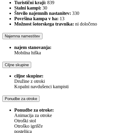
Turistični kraji:
839
Stalni kampi:
30
Število najemnih nastanitev:
330
Površina kampa v ha:
13
Možnost šotorskega travnika:
ni določeno
Najemna namestitev
najem stanovanja:
Mobilna hiška
Ciljne skupine
ciljne skupine:
Družine z otroki
Kopalni navdušenci kampisti
Ponudbe za otroke
Ponudbe za otroke:
Animacija za otroke
Otroški stol
Otroško igrišče
posteljica