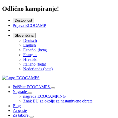
Odlično kampiranje!
Dostopnost
Prijava ECOCAMP
Slovenščina
Deutsch
English
Español (beta)
Français
Hrvatski
Italiano (beta)
Nederlands (beta)
Poiščite ECOCAMPS
Nagrade
nagrada ECOCAMPING
Znak EU za okolje za nastanitvene obrate
Blog
Za goste
Za tabore