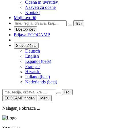
Ocena in uvrstitev
Nasveti za ocene
Kontakt
Moji favoriti
Išči
Dostopnost
Prijava ECOCAMP
Slovenščina
Deutsch
English
Español (beta)
Français
Hrvatski
Italiano (beta)
Nederlands (beta)
Išči
ECOCAMP finden
Menu
Nalaganje obrazca ...
Se nalaga ...