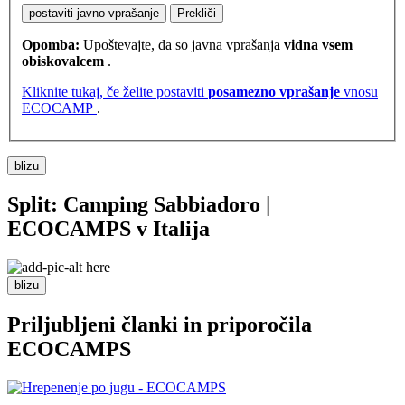
postaviti javno vprašanje
Prekliči
Opomba:
Upoštevajte, da so javna vprašanja
vidna vsem
obiskovalcem
.
Kliknite tukaj, če želite postaviti
posamezno vprašanje
vnosu
ECOCAMP
.
blizu
Split: Camping Sabbiadoro |
ECOCAMPS v Italija
blizu
Priljubljeni članki in
priporočila
ECOCAMPS