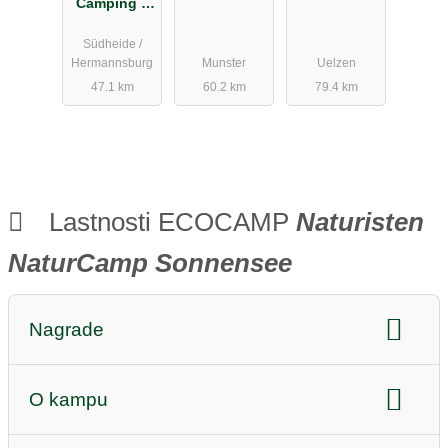
Camping –
Oertzewinkel
Lüneburger
Südheide /
Heide
Hermannsburg
Munster
Uelzen
47.1 km
60.2 km
79.4 km
Lastnosti ECOCAMP
Naturisten
NaturCamp Sonnensee
Nagrade
nagrade za trajnost:
ZNAK ZA OKOLJE EU
O kampu
nagrade za kakovost