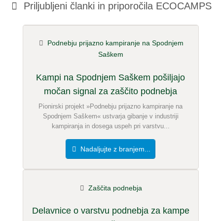
Priljubljeni članki in
priporočila ECOCAMPS
Priimek
Podnebju prijazno kampiranje na Spodnjem
Elektronski naslov (ne bo objavljen)
Saškem
Kampi na Spodnjem Saškem pošiljajo
močan signal za zaščito podnebja
S tem sprejemam
pogoje in določila
.
Pionirski projekt »Podnebju prijazno kampiranje na
Spodnjem Saškem« ustvarja gibanje v industriji
kampiranja in dosega uspeh pri varstvu...
Prebral sem
izjavo o varstvu podatkov
.
postaviti javno vprašanje
Prekliči
Nadaljujte z branjem...
Opomba:
Upoštevajte, da so javna vprašanja
vidna vsem
obiskovalcem
.
Zaščita podnebja
Kliknite tukaj, če želite postaviti
posamezno vprašanje
vnosu ECOCAMP
.
Delavnice o varstvu podnebja za kampe