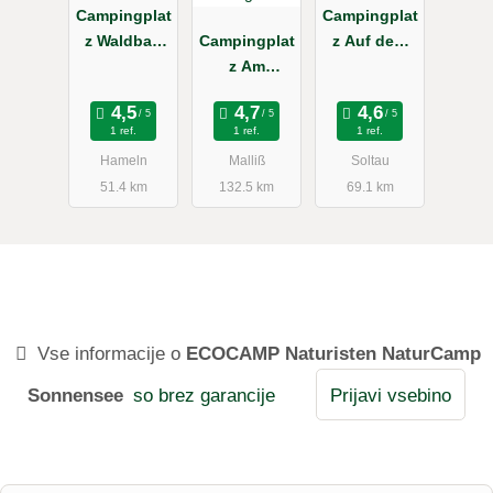
Campingplat
Campingplat
z Waldbad
Campingplat
z Auf dem
Hameln
z Am
Simpel
Wiesengrun
d
1 ref.
1 ref.
1 ref.
Hameln
Malliß
Soltau
51.4 km
132.5 km
69.1 km
Vse informacije o
ECOCAMP Naturisten NaturCamp
Sonnensee
so brez garancije
Prijavi vsebino