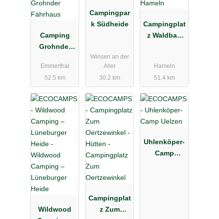
Campingpar
k Südheide
Campingplat
Camping
z Waldbad
Grohnder
Hameln
Winsen an der
Fährhaus
Emmerthal
Aller
Hameln
52.5 km
30.2 km
51.4 km
Uhlenköper-
Camp
Uelzen
Campingplat
Wildwood
z Zum