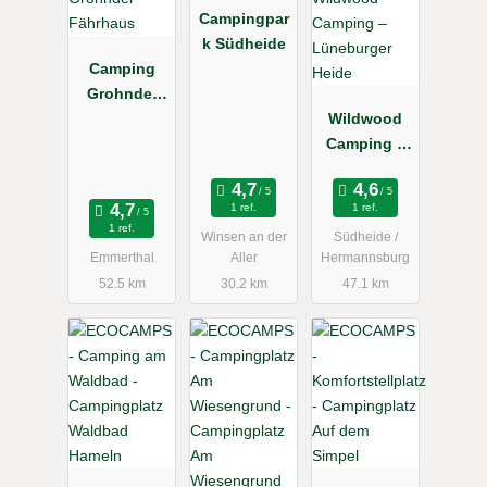
Campingpar
k Südheide
Camping
Grohnder
Fährhaus
Wildwood
Camping –
Lüneburger
Heide
1 ref.
1 ref.
1 ref.
Winsen an der
Südheide /
Emmerthal
Aller
Hermannsburg
52.5 km
30.2 km
47.1 km