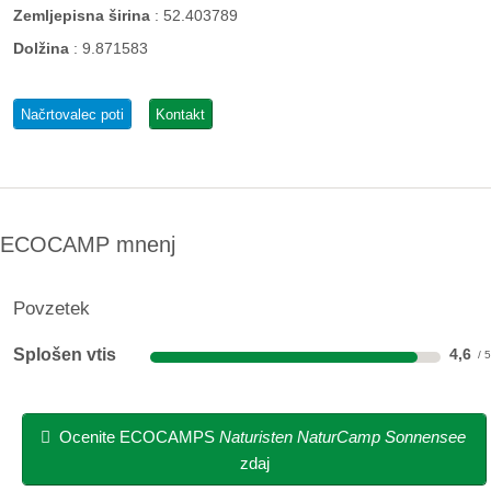
Zemljepisna širina
:
52.403789
Dolžina
:
9.871583
Načrtovalec poti
Kontakt
ECOCAMP mnenj
Povzetek
Splošen vtis
4,6
Ocenite ECOCAMPS
Naturisten NaturCamp Sonnensee
zdaj