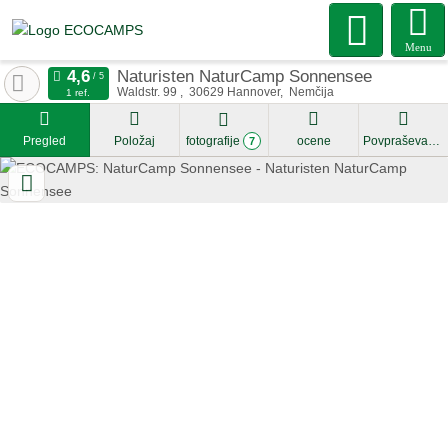
Menu
Naturisten NaturCamp Sonnensee
Waldstr. 99
30629
Hannover
Nemčija
1 ref.
Pregled
Položaj
fotografije
ocene
Povpraševanje
7