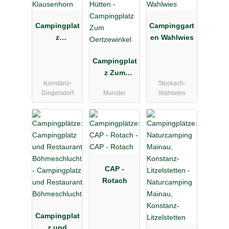
Campingplat
Campinggart
z
en Wahlwies
Klausenhorn
Campingplat
z Zum
Konstanz-
Stockach-
Oertzewinkel
Dingelsdorf
Munster
Wahlwies
CAP -
Rotach
Campingplat
z und