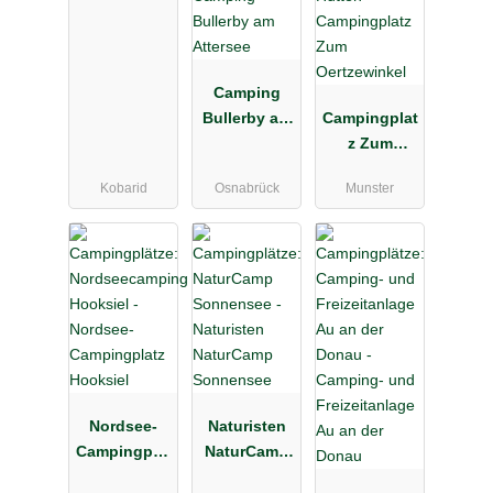
Camping
Bullerby am
Campingplat
Attersee
z Zum
Oertzewinkel
Kobarid
Osnabrück
Munster
Nordsee-
Naturisten
Campingplat
NaturCamp
z Hooksiel
Sonnensee