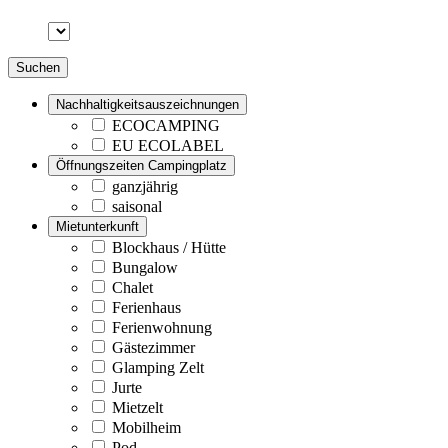
Suchen
Nachhaltigkeitsauszeichnungen
ECOCAMPING
EU ECOLABEL
Öffnungszeiten Campingplatz
ganzjährig
saisonal
Mietunterkunft
Blockhaus / Hütte
Bungalow
Chalet
Ferienhaus
Ferienwohnung
Gästezimmer
Glamping Zelt
Jurte
Mietzelt
Mobilheim
Pod