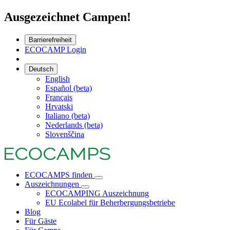
Ausgezeichnet Campen!
Barrierefreiheit
ECOCAMP Login
Deutsch
English
Español (beta)
Français
Hrvatski
Italiano (beta)
Nederlands (beta)
Slovenščina
ECOCAMPS finden
Auszeichnungen
ECOCAMPING Auszeichnung
EU Ecolabel für Beherbergungsbetriebe
Blog
Für Gäste