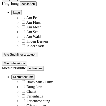
Umgebung
schließen
Lage
Am Feld
Am Fluss
Am Meer
Am See
Am Wald
In den Bergen
In der Stadt
Alle Suchfilter anzeigen
Mietunterkünfte
Mietunterkünfte
schließen
Mietunterkunft
Blockhaus / Hütte
Bungalow
Chalet
Ferienhaus
Ferienwohnung
Gästezimmer