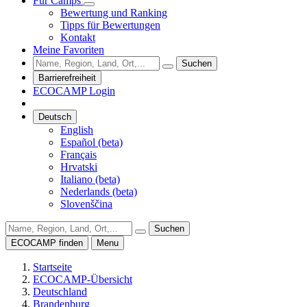
Für Camps
Bewertung und Ranking
Tipps für Bewertungen
Kontakt
Meine Favoriten
Suchen
Barrierefreiheit
ECOCAMP Login
Deutsch
English
Español (beta)
Français
Hrvatski
Italiano (beta)
Nederlands (beta)
Slovenščina
Suchen
ECOCAMP finden
Menu
Startseite
ECOCAMP-Übersicht
Deutschland
Brandenburg