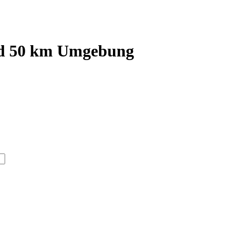
d
50
km Umgebung