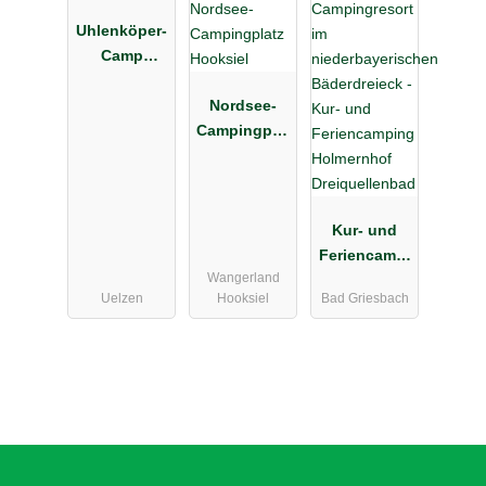
Uhlenköper-
Camp
Uelzen
Nordsee-
Campingplat
z Hooksiel
Kur- und
Feriencampi
Wangerland
ng
Uelzen
Hooksiel
Bad Griesbach
Holmernhof
Dreiquellenb
ad