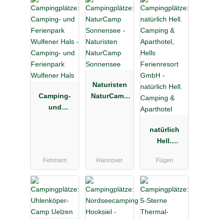
Naturisten
Camping-
NaturCamp
und
Sonnensee
Ferienpark
Wulfener
natürlich
Hals
Hell.
Camping &
Fehmarn
Hannover
Fügen
Aparthotel