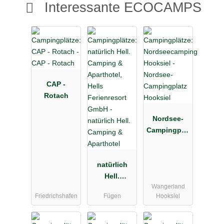
Interessante ECOCAMPS
CAP -
Rotach
Nordsee-
Campingplat
z Hooksiel
natürlich
Hell.
Wangerland
Camping &
Friedrichshafen
Fügen
Hooksiel
Aparthotel