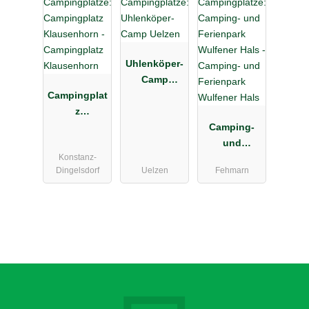
Uhlenköper-
Camp
Campingplat
Uelzen
z
Klausenhorn
Camping-
und
Konstanz-
Ferienpark
Dingelsdorf
Uelzen
Fehmarn
Wulfener
Hals