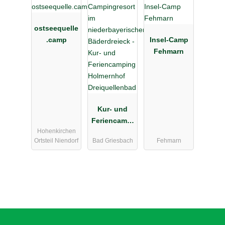
ostseequelle
.camp
Insel-Camp
Fehmarn
Kur- und
Feriencampi
Hohenkirchen
ng
Ortsteil Niendorf
Bad Griesbach
Fehmarn
Holmernhof
Dreiquellenb
ad