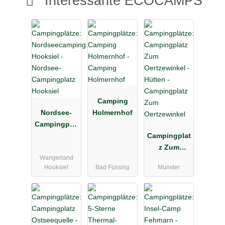
Interessante ECOCAMPS
Camping
Nordsee-
Holmernhof
Campingplat
z Hooksiel
Campingplat
z Zum
Wangerland
Oertzewinkel
Hooksiel
Bad Füssing
Munster