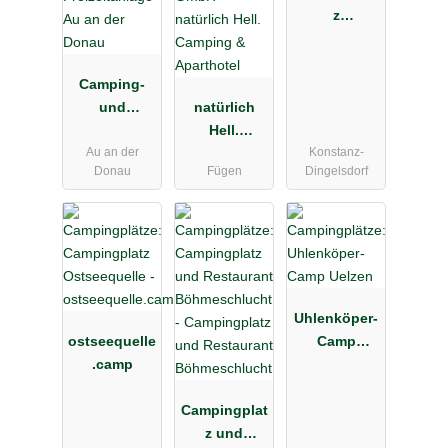
z
Klausenhorn
Camping-
und
natürlich
Freizeitanlag
Hell.
Au an der
Konstanz-
e Au an der
Camping &
Donau
Fügen
Dingelsdorf
Donau
Aparthotel
Uhlenköper-
ostseequelle
Camp
.camp
Uelzen
Campingplat
z und