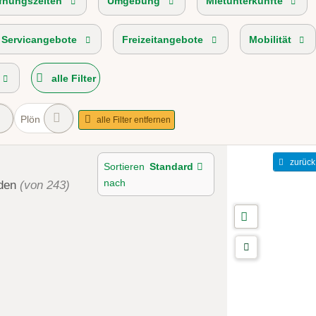
fnungszeiten
Umgebung
Mietunterkünfte
 Servicangebote
Freizeitangebote
Mobilität
alle Filter
Plön
alle Filter entfernen
zurück
Sortieren
Standard
nach
den
(von 243)