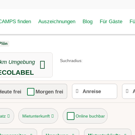
AMPS finden
Auszeichnungen
Blog
Für Gäste
F
Plön
Suchradius:
km Umgebung
U ECOLABEL
Heute frei
Morgen frei
atz
Mietunterkunft
Online buchbar