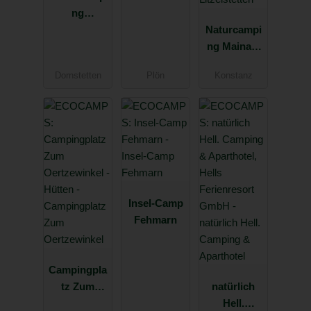
ng
Königskanz
Naturcampi
el
ng Mainau,
Konstanz-
Dornstetten
Plön
Konstanz
Litzelstetten
Insel-Camp
Fehmarn
Campingpla
tz Zum
natürlich
Oertzewinke
Hell.