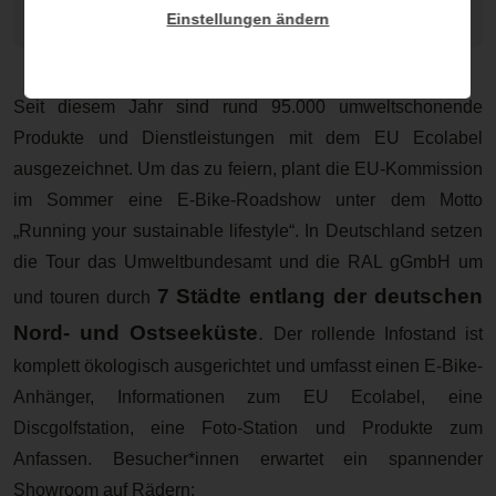
Einstellungen ändern
EU ECOLABEL, RAL gGmbH
Seit diesem Jahr sind rund 95.000 umweltschonende
Produkte und Dienstleistungen mit dem EU Ecolabel
ausgezeichnet. Um das zu feiern, plant die EU-Kommission
im Sommer eine E-Bike-Roadshow unter dem Motto
„Running your sustainable lifestyle“. In Deutschland setzen
die Tour das Umweltbundesamt und die RAL gGmbH um
7 Städte entlang der deutschen
und touren durch
Nord- und Ostseeküste
.
Der rollende Infostand ist
komplett ökologisch ausgerichtet und umfasst einen E-Bike-
Anhänger, Informationen zum EU Ecolabel, eine
Discgolfstation, eine Foto-Station und Produkte zum
Anfassen. Besucher*innen erwartet ein spannender
Showroom auf Rädern: