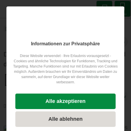
Menu
ECOCAMPS
Blog
EU ECOLABEL
Blogartikel
Teilen
Informationen zur Privatsphäre
Die EU Ecolabel Sommer-Roadshow - seid
Diese Website verwendet - Ihre Erlaubnis vorausgesetzt -
Cookies und ähnliche Technologien für Funktionen, Tracking und
dabei!
Targeting. Manche Funktionen sind nur mit Erlaubnis von Cookies
möglich. Außerdem brauchen wir Ihr Einverständnis um Daten zu
Veröffentlicht am
25.07.2024
sammeln, auf derer Grundlage wir diese Website weiter
verbessern.
EU ECOLABEL
nachhaltig Reisen
Roadshow
Alle akzeptieren
Nachhaltigkeitsauszeichnungen: EU ECOLABEL
Nordsee
Ostsee
Alle ablehnen