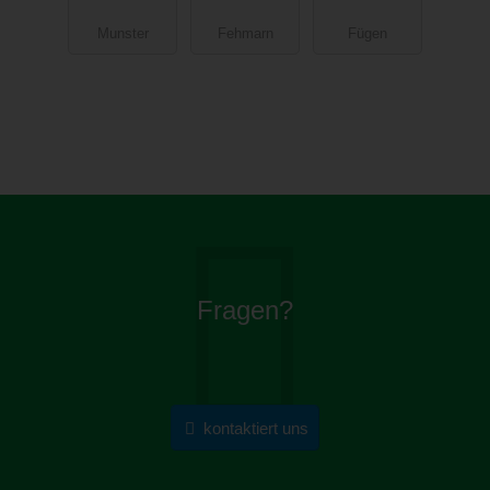
l
Camping &
Munster
Fehmarn
Fügen
Aparthotel
Fragen?
kontaktiert uns