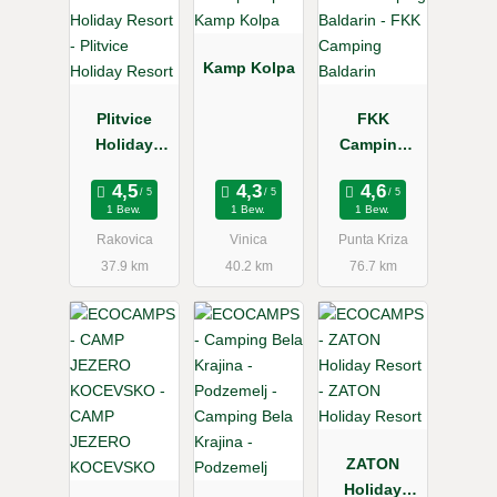
Kamp Kolpa
Plitvice
FKK
Holiday
Camping
Resort
Baldarin
1 Bew.
1 Bew.
1 Bew.
Rakovica
Vinica
Punta Kriza
37.9 km
40.2 km
76.7 km
ZATON
Holiday