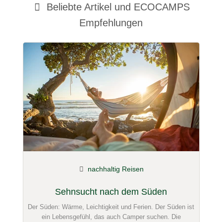
Beliebte Artikel und
ECOCAMPS
Name
Empfehlungen
E-Mail-Adresse (wird nicht veröffentlicht)
Hiermit akzeptiere ich die
AGB
.
Die
Datenschutzerklärung
habe ich zur Kenntnis genommen.
öffentliche Frage stellen
Abbrechen
nachhaltig Reisen
Hinweis:
Bitte beachten Sie, öffentliche Fragen sind
für alle
Besucher sichtbar
.
Sehnsucht nach dem Süden
Klicken Sie hier um eine
individuelle Frage
an den
Der Süden: Wärme, Leichtigkeit und Ferien. Der Süden ist
ECOCAMP-Eintrag zu stellen
.
ein Lebensgefühl, das auch Camper suchen. Die