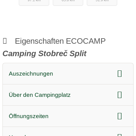
Eigenschaften ECOCAMP
Camping Stobreč Split
Auszeichnungen
Nachhaltigkeitsauszeichnungen:
ECOCAMPING
Über den Campingplatz
Qualitätsauszeichnungen
Audio oder Video (z.B. Imagevideos)
Öffnungszeiten
Highlight
Tägliche Öffnungszeiten Rezeption
Instagram Link
Facebook Link