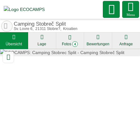
Menu
Camping Stobreč Split
Sv. Lovre 6
21311
Stobre?
Kroatien
Übersicht
Lage
Fotos
Bewertungen
Anfrage
4