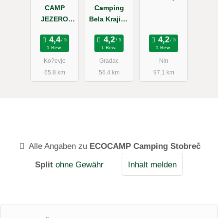
CAMP
Camping
Resort
JEZERO
Bela Krajina
KOCEVSKO
- Podzemelj
1 Bew.
1 Bew.
1 Bew.
Ko?evje
Gradac
Nin
65.8 km
56.4 km
97.1 km
Alle Angaben zu
ECOCAMP Camping Stobreč
Split
ohne Gewähr
Inhalt melden