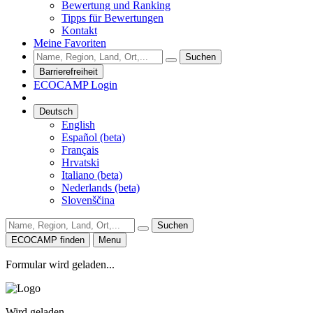
Bewertung und Ranking
Tipps für Bewertungen
Kontakt
Meine Favoriten
Suchen
Barrierefreiheit
ECOCAMP Login
Deutsch
English
Español (beta)
Français
Hrvatski
Italiano (beta)
Nederlands (beta)
Slovenščina
Suchen
ECOCAMP finden
Menu
Formular wird geladen...
Wird geladen...