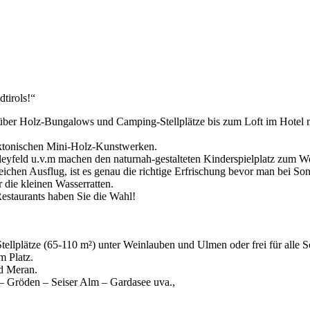
tirols!“
s über Holz-Bungalows und Camping-Stellplätze bis zum Loft im Hotel 
tonischen Mini-Holz-Kunstwerken.
feld u.v.m machen den naturnah-gestalteten Kinderspielplatz zum Woh
ichen Ausflug, ist es genau die richtige Erfrischung bevor man bei Son
 die kleinen Wasserratten.
Restaurants haben Sie die Wahl!
 Stellplätze (65-110 m²) unter Weinlauben und Ulmen oder frei für alle
m Platz.
nd Meran.
– Gröden – Seiser Alm – Gardasee uva.,