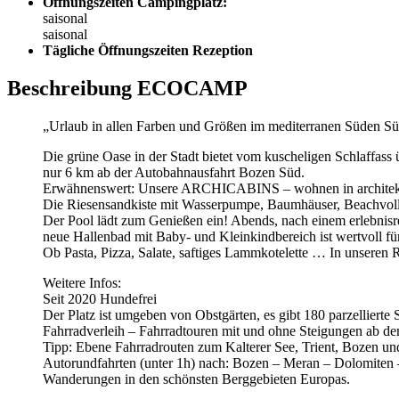
Öffnungszeiten Campingplatz:
saisonal
saisonal
Tägliche Öffnungszeiten Rezeption
Beschreibung ECOCAMP
„Urlaub in allen Farben und Größen im mediterranen Süden Süd
Die grüne Oase in der Stadt bietet vom kuscheligen Schlaffas
nur 6 km ab der Autobahnausfahrt Bozen Süd.
Erwähnenswert: Unsere ARCHICABINS – wohnen in architek
Die Riesensandkiste mit Wasserpumpe, Baumhäuser, Beachvolley
Der Pool lädt zum Genießen ein! Abends, nach einem erlebnisre
neue Hallenbad mit Baby- und Kleinkindbereich ist wertvoll für
Ob Pasta, Pizza, Salate, saftiges Lammkotelette … In unseren 
Weitere Infos:
Seit 2020 Hundefrei
Der Platz ist umgeben von Obstgärten, es gibt 180 parzellierte
Fahrradverleih – Fahrradtouren mit und ohne Steigungen ab de
Tipp: Ebene Fahrradrouten zum Kalterer See, Trient, Bozen u
Autorundfahrten (unter 1h) nach: Bozen – Meran – Dolomiten 
Wanderungen in den schönsten Berggebieten Europas.