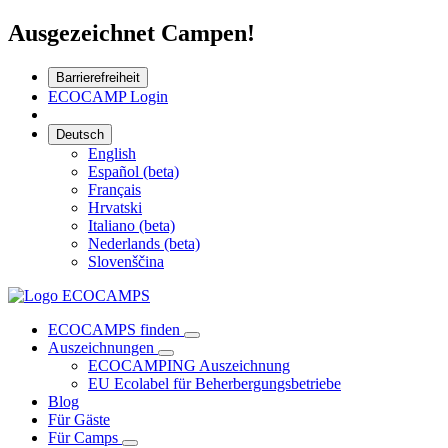
Ausgezeichnet Campen!
Barrierefreiheit
ECOCAMP Login
Deutsch
English
Español (beta)
Français
Hrvatski
Italiano (beta)
Nederlands (beta)
Slovenščina
ECOCAMPS finden
Auszeichnungen
ECOCAMPING Auszeichnung
EU Ecolabel für Beherbergungsbetriebe
Blog
Für Gäste
Für Camps