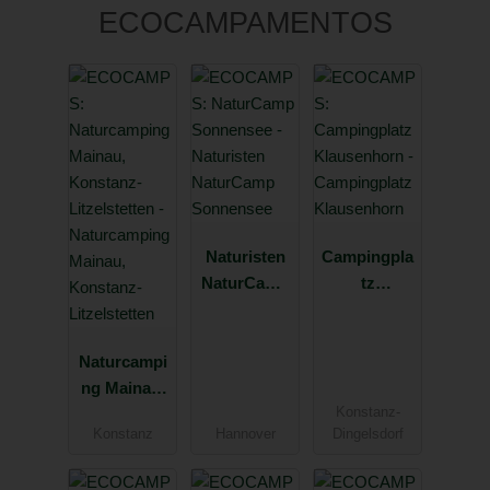
ECOCAMPAMENTOS
Naturisten
Campingpla
NaturCamp
tz
Sonnensee
Klausenhor
n
Naturcampi
ng Mainau,
Konstanz-
Konstanz-
Konstanz
Hannover
Dingelsdorf
Litzelstetten