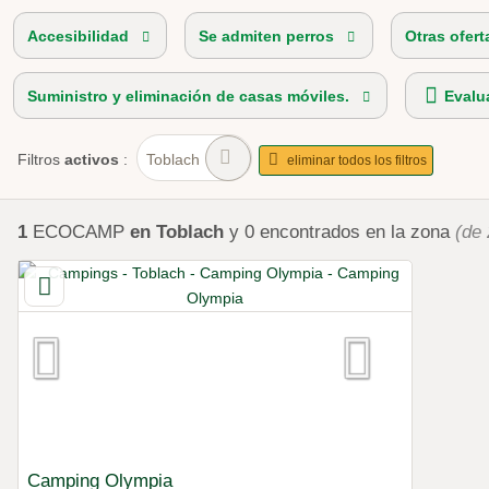
Accesibilidad
Se admiten perros
Otras ofert
Suministro y eliminación de casas móviles.
Evalu
Filtros
activos
:
Toblach
eliminar todos los filtros
1
ECOCAMP
en Toblach
y 0
encontrados
en la zona
(de 
Camping Olympia