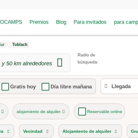
ECOCAMPS
Premios
Blog
Para invitados
para cam
Sur
Toblach
Radio de
h
búsqueda:
y
50
km alrededores
Gratis hoy
Día libre mañana
alojamiento de alquiler
Reservable online
ra
Vecindad
Alojamiento de alquiler
Gru