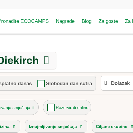
Pronađite ECOCAMPS
Nagrade
Blog
Za goste
Za
Diekirch
splatno danas
Slobodan dan sutra
jivanje smještaja
Rezervirati online
izina
Iznajmljivanje smještaja
Ciljane skupine