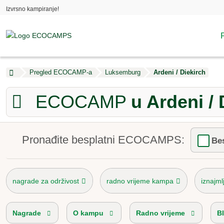
Izvrsno kampiranje!
Pregled ECOCAMP-a
Luksemburg
Ardeni / Diekirch
ECOCAMP
u Ardeni / 
Pronađite besplatni ECOCAMPS:
Be
nagrade za održivost
radno vrijeme kampa
iznajml
Nagrade
O kampu
Radno vrijeme
Bl