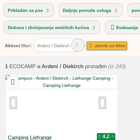
Prikladan za pse
Daljnje ponude usluga
pon
Dobava i zbrinjavanje mobilnih kućica
Evaluacija
Aktivni
filteri:
Ardeni / Diekirch
uklonite sve filtere
1
ECOCAMP
u Ardeni / Diekirch
pronađen
(iz 243)
Camping Liefrange