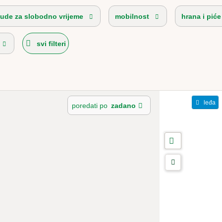
ude za slobodno vrijeme
mobilnost
hrana i piće
svi filteri
leđa
poredati po
zadano