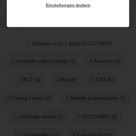
Einstellungen ändern
1
Dodatne teme v blogu ECOCAMPS
Avstrijski znak za okolje (1)
Avtodom (3)
BCT (1)
Blog (9)
CMT (5)
Coping Camps (1)
Dodatki za kampiranje (1)
Doživetje narave (1)
ECOCAMPS (5)
EKAKAMP (11)
E-mobilnost (28)