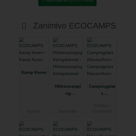
Zanimivo ECOCAMPS
Kamp Koren
Höhencampi
Campingplat
ng
z
Königskanz
Klausenhorn
Konstanz-
el
Kobarid
Dornstetten
Dingelsdorf