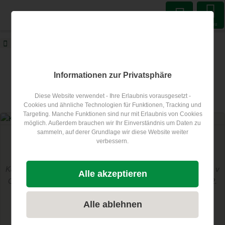
Menu
ECOCAMPS
Blog
Kamping industrija
ECOCAMPS Blog
Informationen zur Privatsphäre
Diese Website verwendet - Ihre Erlaubnis vorausgesetzt -
Članek na temo
Kamping industrija
Cookies und ähnliche Technologien für Funktionen, Tracking und
Targeting. Manche Funktionen sind nur mit Erlaubnis von Cookies
möglich. Außerdem brauchen wir Ihr Einverständnis um Daten zu
sammeln, auf derer Grundlage wir diese Website weiter
trajnostno potovanje
verbessern.
Kako bo izgledal kamp prihodnosti?
Kako bo izgledal kamp prihodnosti? 1. Camping Summit Austria v
Alle akzeptieren
Gradcu ponuja odgovore. Avstrijski kamping podjetniki imajo 12.
11....
Alle ablehnen
Nadaljujte z branjem...