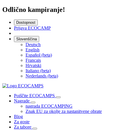
Odlično kampiranje!
Dostopnost
Prijava ECOCAMP
Slovenščina
Deutsch
English
Español (beta)
Français
Hrvatski
Italiano (beta)
Nederlands (beta)
Poiščite ECOCAMPS
Nagrade
nagrada ECOCAMPING
Znak EU za okolje za nastanitvene obrate
Blog
Za goste
Za tabore