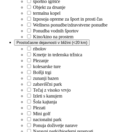
športno igrišče
Objekt za drsanje
termalna kopel
Izposoja opreme za šport in prosti čas
Wellness ponudbe/zdravstvene ponudbe
Ponudba vodnih športov
Kino/kino na prostem
Prostočasne dejavnosti v bližini (<20 km)
ribolov
Kmetje in tedenska tržnica
Plezanje
kolesarske ture
Bolšji trgi
zunanji bazen
zabaviščni park
Tečaj z visoko vrvjo
Izleti s kanujem
Šola kajtanja
Plezati
Mini golf
nacionalni park
Ponuja doživetje narave
Naravni parki/biosferni rezervati