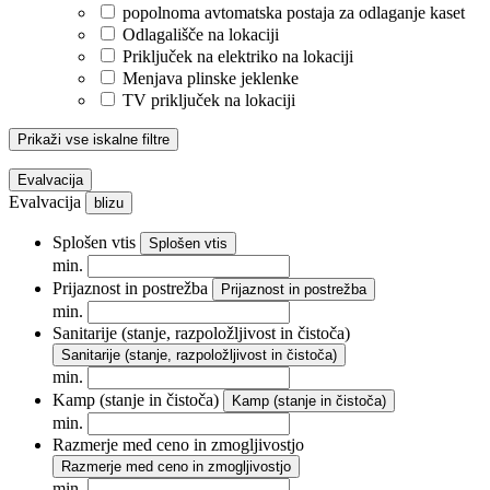
popolnoma avtomatska postaja za odlaganje kaset
Odlagališče na lokaciji
Priključek na elektriko na lokaciji
Menjava plinske jeklenke
TV priključek na lokaciji
Prikaži vse iskalne filtre
Evalvacija
Evalvacija
blizu
Splošen vtis
Splošen vtis
min.
Prijaznost in postrežba
Prijaznost in postrežba
min.
Sanitarije (stanje, razpoložljivost in čistoča)
Sanitarije (stanje, razpoložljivost in čistoča)
min.
Kamp (stanje in čistoča)
Kamp (stanje in čistoča)
min.
Razmerje med ceno in zmogljivostjo
Razmerje med ceno in zmogljivostjo
min.