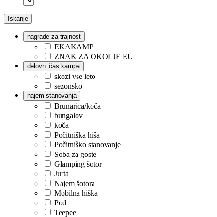
Iskanje
nagrade za trajnost
EKAKAMP
ZNAK ZA OKOLJE EU
delovni čas kampa
skozi vse leto
sezonsko
najem stanovanja
Brunarica/koča
bungalov
koča
Počitniška hiša
Počitniško stanovanje
Soba za goste
Glamping šotor
Jurta
Najem šotora
Mobilna hiška
Pod
Teepee