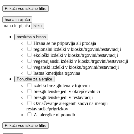
Prikaži vse iskalne filtre
hrana in pijača
hrana in pijača
blizu
preskrba s hrano
Hrana se ne pripravlja ali prodaja
regionalni izdelki v kiosku/trgovini/restavraciji
ekološki izdelki v kiosku/trgovini/restavraciji
vegetarijanski izdelki v kiosku/trgovini/restavraciji
veganski izdelki v kiosku/trgovini/restavraciji
lastna kmetijska trgovina
Ponudbe za alergike
izdelki brez glutena v trgovini
brezglutenske jedi v okrepčevalnici
brezglutenske jedi v restavraciji
Označevanje alergenih snovi na meniju
restavracije/prigrizkov
Za alergike ni ponudb
Prikaži vse iskalne filtre