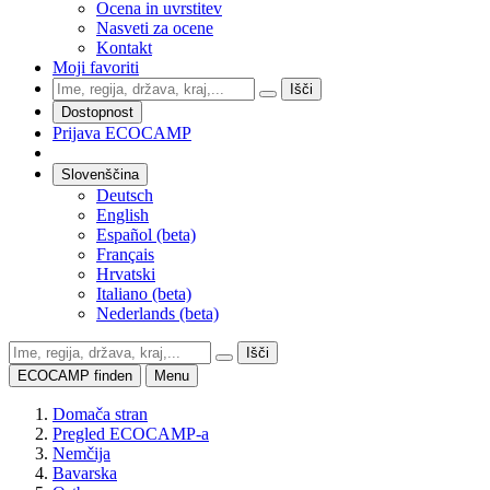
Ocena in uvrstitev
Nasveti za ocene
Kontakt
Moji favoriti
Išči
Dostopnost
Prijava ECOCAMP
Slovenščina
Deutsch
English
Español (beta)
Français
Hrvatski
Italiano (beta)
Nederlands (beta)
Išči
ECOCAMP finden
Menu
Domača stran
Pregled ECOCAMP-a
Nemčija
Bavarska