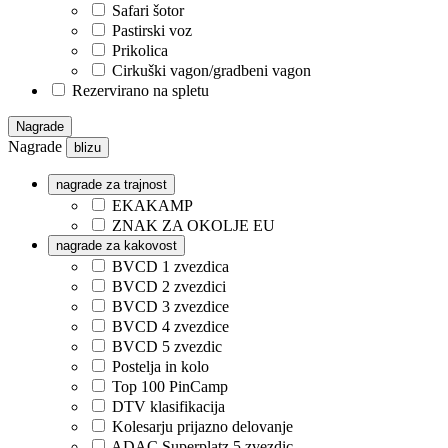
Safari šotor
Pastirski voz
Prikolica
Cirkuški vagon/gradbeni vagon
Rezervirano na spletu
Nagrade
Nagrade
blizu
nagrade za trajnost
EKAKAMP
ZNAK ZA OKOLJE EU
nagrade za kakovost
BVCD 1 zvezdica
BVCD 2 zvezdici
BVCD 3 zvezdice
BVCD 4 zvezdice
BVCD 5 zvezdic
Postelja in kolo
Top 100 PinCamp
DTV klasifikacija
Kolesarju prijazno delovanje
ADAC Superplatz 5 zvezdic