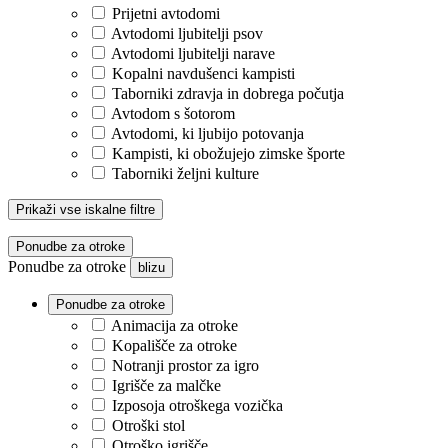
Prijetni avtodomi
Avtodomi ljubitelji psov
Avtodomi ljubitelji narave
Kopalni navdušenci kampisti
Taborniki zdravja in dobrega počutja
Avtodom s šotorom
Avtodomi, ki ljubijo potovanja
Kampisti, ki obožujejo zimske športe
Taborniki željni kulture
Prikaži vse iskalne filtre
Ponudbe za otroke
Ponudbe za otroke
blizu
Ponudbe za otroke
Animacija za otroke
Kopališče za otroke
Notranji prostor za igro
Igrišče za malčke
Izposoja otroškega vozička
Otroški stol
Otroško igrišče