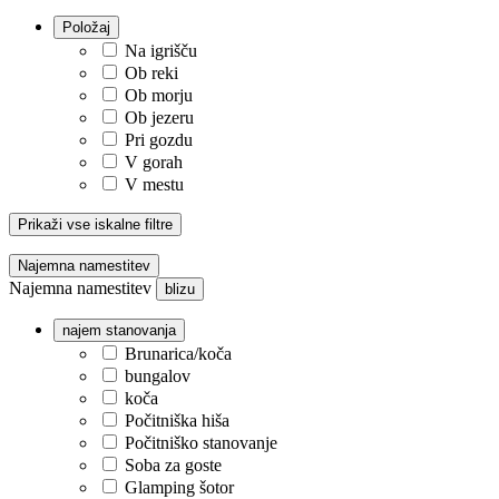
Položaj
Na igrišču
Ob reki
Ob morju
Ob jezeru
Pri gozdu
V gorah
V mestu
Prikaži vse iskalne filtre
Najemna namestitev
Najemna namestitev
blizu
najem stanovanja
Brunarica/koča
bungalov
koča
Počitniška hiša
Počitniško stanovanje
Soba za goste
Glamping šotor