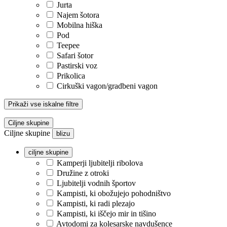
Jurta
Najem šotora
Mobilna hiška
Pod
Teepee
Safari šotor
Pastirski voz
Prikolica
Cirkuški vagon/gradbeni vagon
Prikaži vse iskalne filtre
Ciljne skupine
Ciljne skupine
blizu
ciljne skupine
Kamperji ljubitelji ribolova
Družine z otroki
Ljubitelji vodnih športov
Kampisti, ki obožujejo pohodništvo
Kampisti, ki radi plezajo
Kampisti, ki iščejo mir in tišino
Avtodomi za kolesarske navdušence