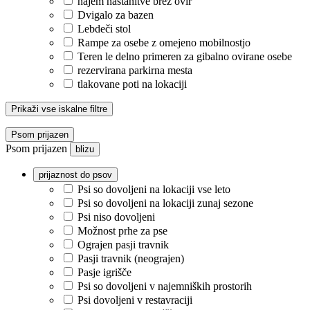
najem nastanitve brez ovir
Dvigalo za bazen
Lebdeči stol
Rampe za osebe z omejeno mobilnostjo
Teren le delno primeren za gibalno ovirane osebe
rezervirana parkirna mesta
tlakovane poti na lokaciji
Prikaži vse iskalne filtre
Psom prijazen
Psom prijazen
blizu
prijaznost do psov
Psi so dovoljeni na lokaciji vse leto
Psi so dovoljeni na lokaciji zunaj sezone
Psi niso dovoljeni
Možnost prhe za pse
Ograjen pasji travnik
Pasji travnik (neograjen)
Pasje igrišče
Psi so dovoljeni v najemniških prostorih
Psi dovoljeni v restavraciji