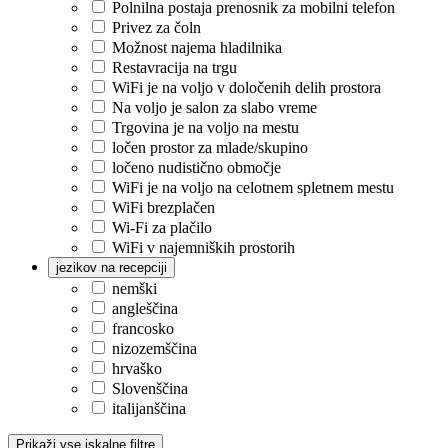
Polnilna postaja prenosnik za mobilni telefon
Privez za čoln
Možnost najema hladilnika
Restavracija na trgu
WiFi je na voljo v določenih delih prostora
Na voljo je salon za slabo vreme
Trgovina je na voljo na mestu
ločen prostor za mlade/skupino
ločeno nudistično območje
WiFi je na voljo na celotnem spletnem mestu
WiFi brezplačen
Wi-Fi za plačilo
WiFi v najemniških prostorih
jezikov na recepciji
nemški
angleščina
francosko
nizozemščina
hrvaško
Slovenščina
italijanščina
Prikaži vse iskalne filtre