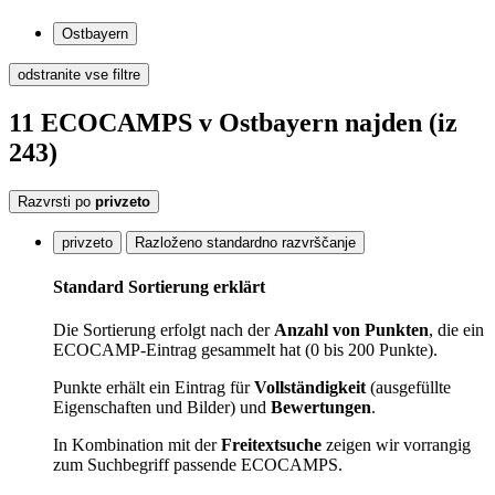
Ostbayern
odstranite vse filtre
11
ECOCAMPS
v Ostbayern
najden
(iz
243)
Razvrsti po
privzeto
privzeto
Razloženo standardno razvrščanje
Standard Sortierung erklärt
Die Sortierung erfolgt nach der
Anzahl von Punkten
, die ein
ECOCAMP-Eintrag gesammelt hat (0 bis 200 Punkte).
Punkte erhält ein Eintrag für
Vollständigkeit
(ausgefüllte
Eigenschaften und Bilder) und
Bewertungen
.
In Kombination mit der
Freitextsuche
zeigen wir vorrangig
zum Suchbegriff passende ECOCAMPS.