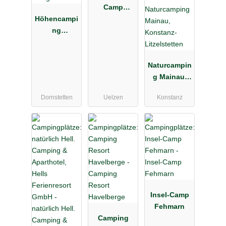
Camp
Höhencampi
Uelzen
ng
Königskanz
el
Naturcampin
g Mainau,
Konstanz-
Dornstetten
Uelzen
Konstanz
Litzelstetten
Insel-Camp
Fehmarn
Camping