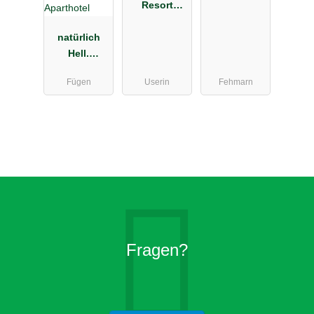
Resort
Havelberge
natürlich
Hell.
Camping &
Fügen
Userin
Fehmarn
Aparthotel
Fragen?