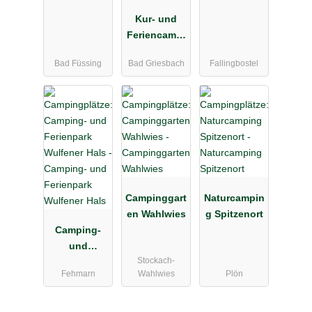
Böhmeschlu
Kur- und
cht
Feriencampi
ng
Bad Füssing
Bad Griesbach
Fallingbostel
Holmernhof
Dreiquellenb
ad
Campinggart
Naturcampin
en Wahlwies
g Spitzenort
Camping-
und
Stockach-
Ferienpark
Fehmarn
Wahlwies
Plön
Wulfener
Hals