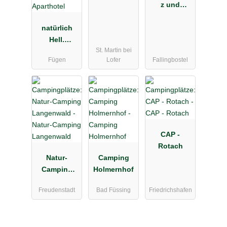
z und
Restaurant
natürlich
Böhmeschlu
Hell.
cht
St. Martin bei
Camping &
Fügen
Lofer
Fallingbostel
Aparthotel
CAP -
Rotach
Natur-
Camping
Camping
Holmernhof
Langenwald
Freudenstadt
Bad Füssing
Friedrichshafen