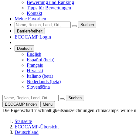
Bewertung und Ranking
Tipps für Bewertungen
Kontakt
Meine Favoriten
Suchen
Barrierefreiheit
ECOCAMP Login
Deutsch
English
Español (beta)
Français
Hrvatski
Italiano (beta)
Nederlands (beta)
Slovenščina
Suchen
ECOCAMP finden
Menu
Die Eigenschaft 'nachhaltigkeitsauszeichnungen-climacamps' wurde 
Startseite
ECOCAMP-Übersicht
Deutschland