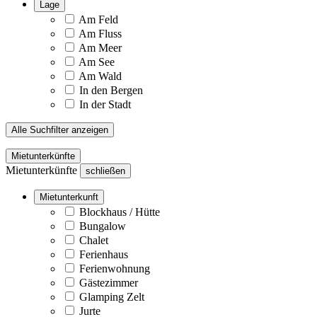
Lage
Am Feld
Am Fluss
Am Meer
Am See
Am Wald
In den Bergen
In der Stadt
Alle Suchfilter anzeigen
Mietunterkünfte
Mietunterkünfte
schließen
Mietunterkunft
Blockhaus / Hütte
Bungalow
Chalet
Ferienhaus
Ferienwohnung
Gästezimmer
Glamping Zelt
Jurte