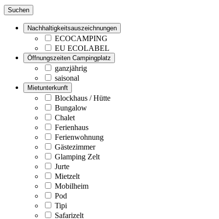
Suchen
Nachhaltigkeitsauszeichnungen
ECOCAMPING
EU ECOLABEL
Öffnungszeiten Campingplatz
ganzjährig
saisonal
Mietunterkunft
Blockhaus / Hütte
Bungalow
Chalet
Ferienhaus
Ferienwohnung
Gästezimmer
Glamping Zelt
Jurte
Mietzelt
Mobilheim
Pod
Tipi
Safarizelt