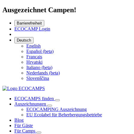
Ausgezeichnet Campen!
Barrierefreiheit
ECOCAMP Login
Deutsch
English
Español (beta)
Français
Hrvatski
Italiano (beta)
Nederlands (beta)
Slovenščina
ECOCAMPS finden
Auszeichnungen
ECOCAMPING Auszeichnung
EU Ecolabel für Beherbergungsbetriebe
Blog
Für Gäste
Für Camps