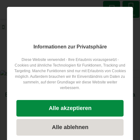
Menu
ECOCAMPS
Blog
Podupirajući član
ECOCAMPS Blog
Informationen zur Privatsphäre
Diese Website verwendet - Ihre Erlaubnis vorausgesetzt -
Članak na temu
Podupirajući član
Cookies und ähnliche Technologien für Funktionen, Tracking und
Targeting. Manche Funktionen sind nur mit Erlaubnis von Cookies
möglich. Außerdem brauchen wir Ihr Einverständnis um Daten zu
sammeln, auf derer Grundlage wir diese Website weiter
Podupirajući član
verbessern.
Edelboxx je novi premium član ECOCAMPING-a
„Ono što nas izdvaja je, uz kvalitetu i fleksibilnost, naše
Alle akzeptieren
kompetentno savjetovanje o rješenjima. Uvijek proizvodimo
prema zahtjevima...
Alle ablehnen
Nastavi čitati...