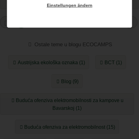
Einstellungen ändern
1
Ostale teme u blogu ECOCAMPS
Austrijska ekološka oznaka (1)
BCT (1)
Blog (9)
Buduća ofenziva elektromobilnosti za kampove u
Bavarskoj (1)
Buduća ofenziva za elektromobilnost (15)