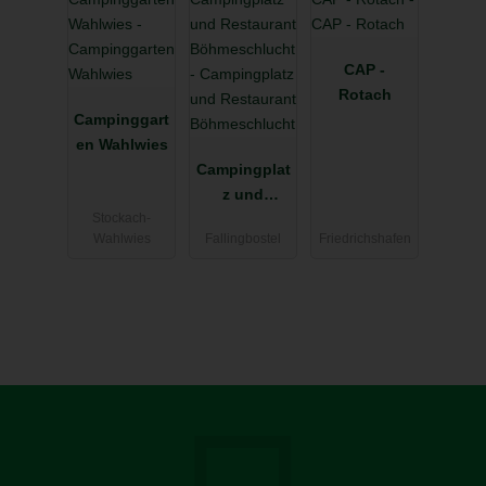
CAP -
Rotach
Campinggart
en Wahlwies
Campingplat
z und
Stockach-
Restaurant
Wahlwies
Fallingbostel
Friedrichshafen
Böhmeschlu
cht