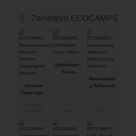
Zanimljivo ECOCAMPS
Uhlenköper-
Camp
Uelzen
Naturcampin
Nordsee-
g Spitzenort
Campingplat
z Hooksiel
Wangerland
Hooksiel
Uelzen
Plön